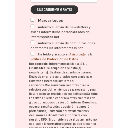
SUSCRIBIRME GRATIS
Marcar todos
Autorizo el envío de newsletters y
avisos informativos personalizados de
interempresas.net
Autorizo el envío de comunicaciones
de terceros vía interempresas.net
He leído y acepto el
Aviso Legal
y la
Política de Protección de Datos
Responsable:
Interempresas Media, S.L.U.
Finalidades:
Suscripción a nuestra(s)
newsletter(s). Gestión de cuenta de usuario.
Envío de emails relacionados con la misma o
relativos a intereses similares o
asociados.
Conservación:
mientras dure la
relación con Ud., o mientras sea necesario para
llevar a cabo las finalidades especificadas
Cesión:
Los datos pueden cederse a otras
empresas del
grupo
por motivos de gestión interna.
Derechos:
Acceso, rectificación, oposición, supresión,
portabilidad, limitación del tratatamiento y
decisiones automatizadas:
contacte con
nuestro DPD
. Si considera que el tratamiento no
se ajusta a la normativa vigente, puede presentar