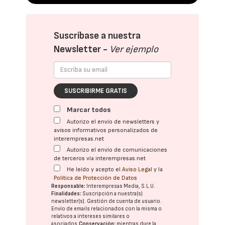
Suscríbase a nuestra
Newsletter -
Ver ejemplo
SUSCRIBIRME GRATIS
Marcar todos
Autorizo el envío de newsletters y
avisos informativos personalizados de
interempresas.net
Autorizo el envío de comunicaciones
de terceros vía interempresas.net
He leído y acepto el
Aviso Legal
y la
Política de Protección de Datos
Responsable:
Interempresas Media, S.L.U.
Finalidades:
Suscripción a nuestra(s)
newsletter(s). Gestión de cuenta de usuario.
Envío de emails relacionados con la misma o
relativos a intereses similares o
asociados.
Conservación:
mientras dure la