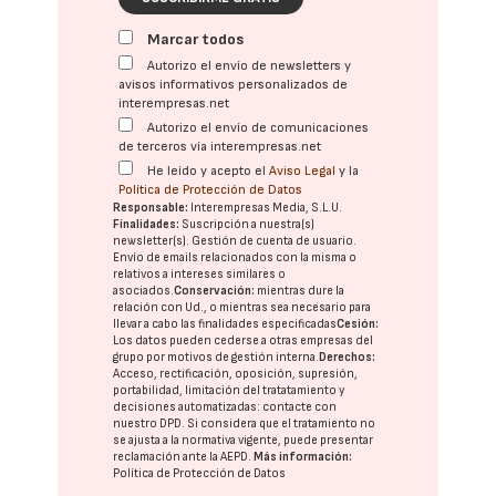
Marcar todos
Autorizo el envío de newsletters y
avisos informativos personalizados de
interempresas.net
Autorizo el envío de comunicaciones
de terceros vía interempresas.net
He leído y acepto el
Aviso Legal
y la
Política de Protección de Datos
Responsable:
Interempresas Media, S.L.U.
Finalidades:
Suscripción a nuestra(s)
newsletter(s). Gestión de cuenta de usuario.
Envío de emails relacionados con la misma o
relativos a intereses similares o
asociados.
Conservación:
mientras dure la
relación con Ud., o mientras sea necesario para
llevar a cabo las finalidades especificadas
Cesión:
Los datos pueden cederse a otras
empresas del
grupo
por motivos de gestión interna.
Derechos:
Acceso, rectificación, oposición, supresión,
portabilidad, limitación del tratatamiento y
decisiones automatizadas:
contacte con
nuestro DPD
. Si considera que el tratamiento no
se ajusta a la normativa vigente, puede presentar
reclamación ante la
AEPD
.
Más información:
Política de Protección de Datos