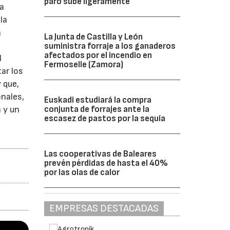
paro sube ligeramente
la
la
a
La Junta de Castilla y León
suministra forraje a los ganaderos
afectados por el incendio en
l
Fermoselle (Zamora)
ar los
 que,
onales,
Euskadi estudiará la compra
 y un
conjunta de forrajes ante la
escasez de pastos por la sequía
Las cooperativas de Baleares
prevén pérdidas de hasta el 40%
por las olas de calor
EMPRESAS DESTACADAS