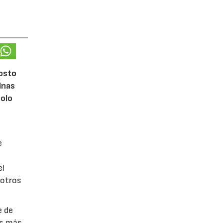
gosto
inas
solo
e
el
 otros
e de
es más