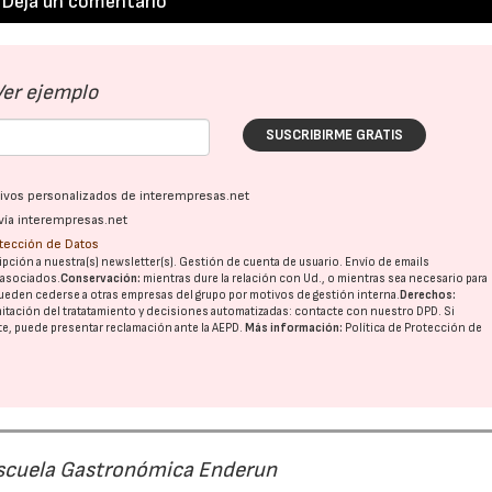
Deja un comentario
Ver ejemplo
SUSCRIBIRME GRATIS
ativos personalizados de interempresas.net
vía interempresas.net
otección de Datos
pción a nuestra(s) newsletter(s). Gestión de cuenta de usuario. Envío de emails
o asociados.
Conservación:
mientras dure la relación con Ud., o mientras sea necesario para
ueden cederse a otras
empresas del grupo
por motivos de gestión interna.
Derechos:
imitación del tratatamiento y decisiones automatizadas:
contacte con nuestro DPD
. Si
nte, puede presentar reclamación ante la
AEPD
.
Más información:
Política de Protección de
 Escuela Gastronómica Enderun