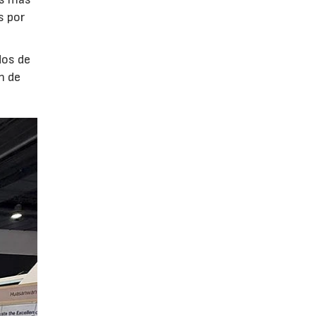
s por
dos de
n de