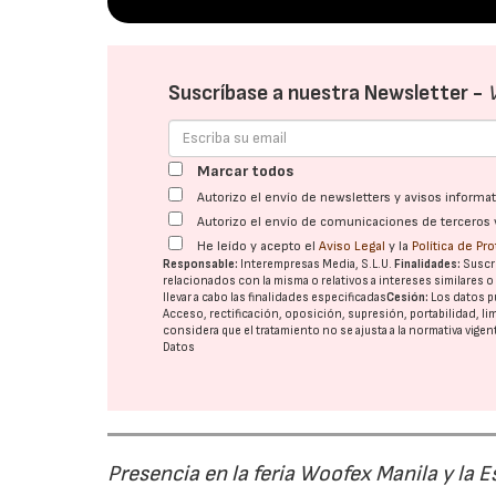
Suscríbase a nuestra Newsletter -
Marcar todos
Autorizo el envío de newsletters y avisos inform
Autorizo el envío de comunicaciones de terceros 
He leído y acepto el
Aviso Legal
y la
Política de Pr
Responsable:
Interempresas Media, S.L.U.
Finalidades:
Suscri
relacionados con la misma o relativos a intereses similares 
llevar a cabo las finalidades especificadas
Cesión:
Los datos p
Acceso, rectificación, oposición, supresión, portabilidad, l
considera que el tratamiento no se ajusta a la normativa vige
Datos
Presencia en la feria Woofex Manila y la