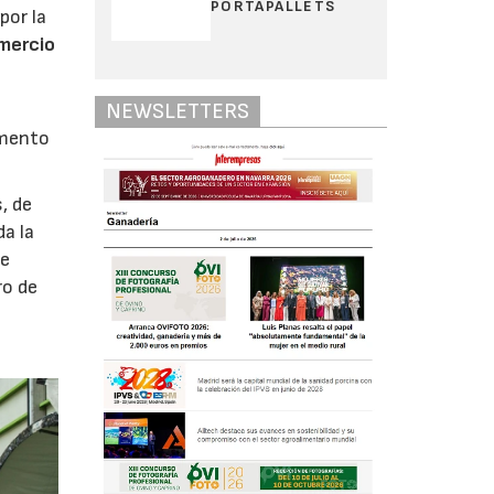
PORTAPALLETS
por la
omercio
NEWSLETTERS
emento
, de
a la
de
ro de