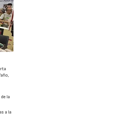
orta
/año,
 de la
s a la