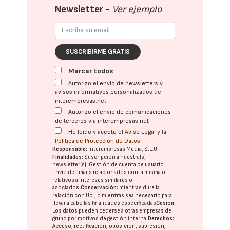
Newsletter -
Ver ejemplo
SUSCRIBIRME GRATIS
Marcar todos
Autorizo el envío de newsletters y
avisos informativos personalizados de
interempresas.net
Autorizo el envío de comunicaciones
de terceros vía interempresas.net
He leído y acepto el
Aviso Legal
y la
Política de Protección de Datos
Responsable:
Interempresas Media, S.L.U.
Finalidades:
Suscripción a nuestra(s)
newsletter(s). Gestión de cuenta de usuario.
Envío de emails relacionados con la misma o
relativos a intereses similares o
asociados.
Conservación:
mientras dure la
relación con Ud., o mientras sea necesario para
llevar a cabo las finalidades especificadas
Cesión:
Los datos pueden cederse a otras
empresas del
grupo
por motivos de gestión interna.
Derechos:
Acceso, rectificación, oposición, supresión,