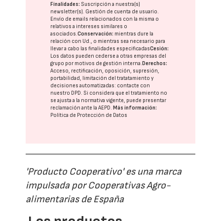
Finalidades:
Suscripción a nuestra(s)
newsletter(s). Gestión de cuenta de usuario.
Envío de emails relacionados con la misma o
relativos a intereses similares o
asociados.
Conservación:
mientras dure la
relación con Ud., o mientras sea necesario para
llevar a cabo las finalidades especificadas
Cesión:
Los datos pueden cederse a otras
empresas del
grupo
por motivos de gestión interna.
Derechos:
Acceso, rectificación, oposición, supresión,
portabilidad, limitación del tratatamiento y
decisiones automatizadas:
contacte con
nuestro DPD
. Si considera que el tratamiento no
se ajusta a la normativa vigente, puede presentar
reclamación ante la
AEPD
.
Más información:
Política de Protección de Datos
'Producto Cooperativo' es una marca
impulsada por Cooperativas Agro-
alimentarias de España