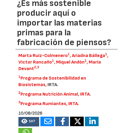
¿Es más sostenible
producir aquí o
importar las materias
primas para la
fabricación de piensos?
1
1
Marta Ruiz-Colmenero
, Ariadna Bàllega
,
1
1
Victor Rancaño
, Miquel Andón
, Maria
2,
3
Devant
1
Programa de Sostenibilidad en
Biosistemas,
IRTA
.
2
Programa Nutrición Animal, IRTA.
3
Programa Rumiantes, IRTA.
10/08/2026
597