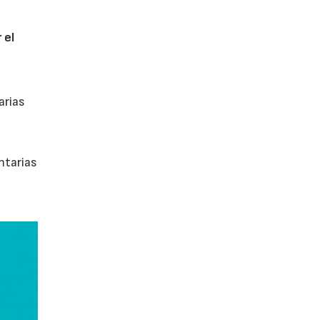
 el
arias
ntarias