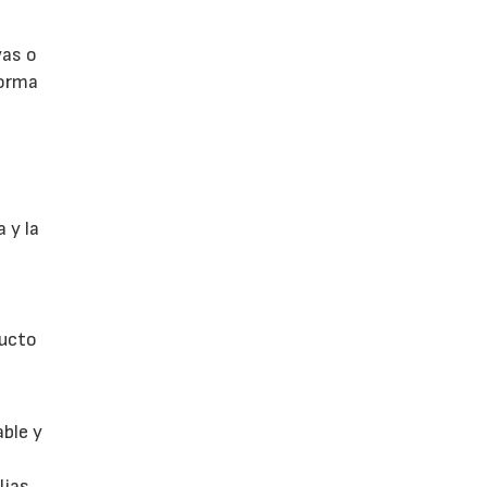
vas o
forma
 y la
ducto
able y
lias