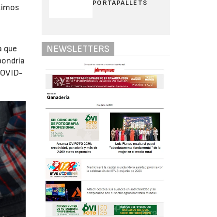
PORTAPALLETS
óximos
NEWSLETTERS
a que
pondría
 COVID-