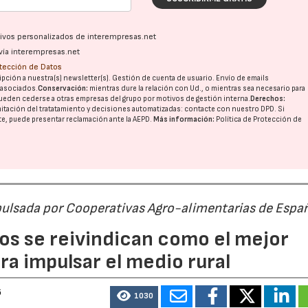
ativos personalizados de interempresas.net
vía interempresas.net
otección de Datos
pción a nuestra(s) newsletter(s). Gestión de cuenta de usuario. Envío de emails
o asociados.
Conservación:
mientras dure la relación con Ud., o mientras sea necesario para
ueden cederse a otras
empresas del grupo
por motivos de gestión interna.
Derechos:
imitación del tratatamiento y decisiones automatizadas:
contacte con nuestro DPD
. Si
nte, puede presentar reclamación ante la
AEPD
.
Más información:
Política de Protección de
pulsada por Cooperativas Agro-alimentarias de Espa
os se reivindican como el mejor
a impulsar el medio rural
6
1030