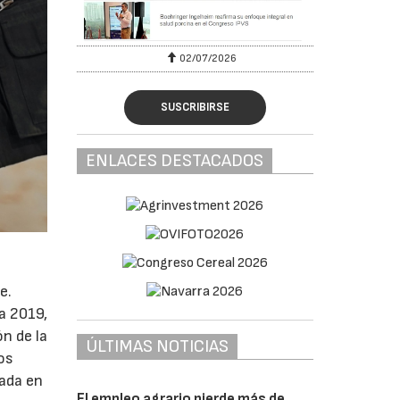
02/07/2026
SUSCRIBIRSE
ENLACES DESTACADOS
e.
a 2019,
n de la
ÚLTIMAS NOTICIAS
tos
zada en
El empleo agrario pierde más de