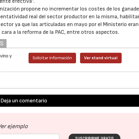
ente efectiva”.
organización propone no incrementar los costes de los ganad
entatividad real del sector productor en la misma, habilita
sector ya que las articuladas en mayo por el Ministerio era
 cara a la reforma de la PAC, entre otros aspectos.
AS
vino y
Solicitar información
Ver stand virtual
Deja un comentario
Ver ejemplo
SUSCRIBIRME GRATIS