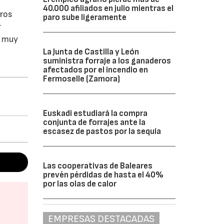
40.000 afiliados en julio mientras el
eros
paro sube ligeramente
r
n muy
La Junta de Castilla y León
suministra forraje a los ganaderos
afectados por el incendio en
Fermoselle (Zamora)
Euskadi estudiará la compra
conjunta de forrajes ante la
escasez de pastos por la sequía
Las cooperativas de Baleares
prevén pérdidas de hasta el 40%
por las olas de calor
EMPRESAS DESTACADAS