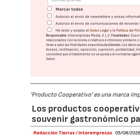
Marcar todos
Autorizo el envío de newsletters y avisos inform
Autorizo el envío de comunicaciones de terceros 
He leído y acepto el
Aviso Legal
y la
Política de Pr
Responsable:
Interempresas Media, S.L.U.
Finalidades:
Suscri
relacionados con la misma o relativos a intereses similares 
llevar a cabo las finalidades especificadas
Cesión:
Los datos p
Acceso, rectificación, oposición, supresión, portabilidad, l
considera que el tratamiento no se ajusta a la normativa vige
Datos
'Producto Cooperativo' es una marca im
Los productos cooperativ
souvenir gastronómico par
Redacción Tierras / Interempresas
05/08/202