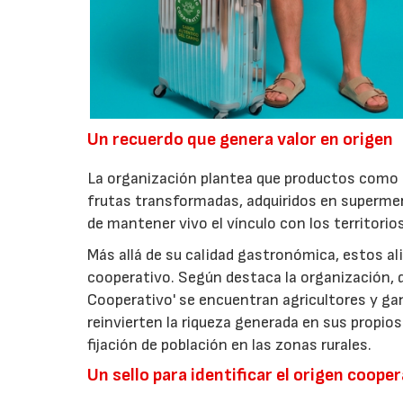
Un recuerdo que genera valor en origen
La organización plantea que productos como a
frutas transformadas, adquiridos en superme
de mantener vivo el vínculo con los territorio
Más allá de su calidad gastronómica, estos al
cooperativo. Según destaca la organización, d
Cooperativo' se encuentran agricultores y g
reinvierten la riqueza generada en sus propios
fijación de población en las zonas rurales.
Un sello para identificar el origen coope