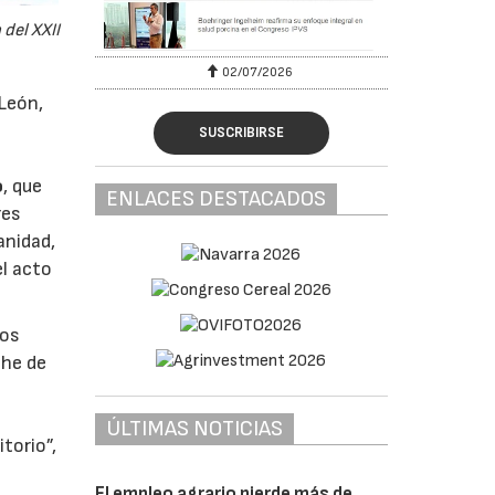
 del XXII
02/07/2026
 León,
SUSCRIBIRSE
o
, que
ENLACES DESTACADOS
res
anidad,
el acto
los
che de
ÚLTIMAS NOTICIAS
torio”,
El empleo agrario pierde más de