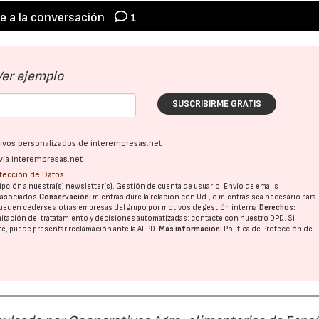
e a la conversación
1
Ver ejemplo
SUSCRIBIRME GRATIS
ativos personalizados de interempresas.net
vía interempresas.net
otección de Datos
pción a nuestra(s) newsletter(s). Gestión de cuenta de usuario. Envío de emails
o asociados.
Conservación:
mientras dure la relación con Ud., o mientras sea necesario para
ueden cederse a otras
empresas del grupo
por motivos de gestión interna.
Derechos:
imitación del tratatamiento y decisiones automatizadas:
contacte con nuestro DPD
. Si
nte, puede presentar reclamación ante la
AEPD
.
Más información:
Política de Protección de