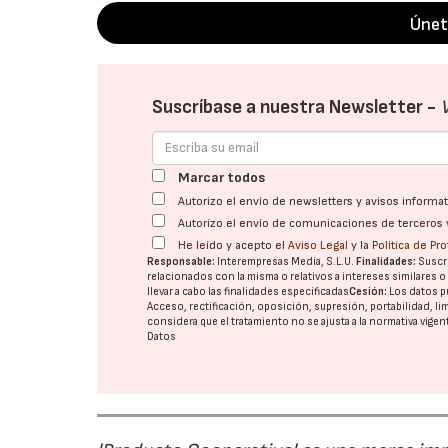
Únet
Suscríbase a nuestra Newsletter -
Marcar todos
Autorizo el envío de newsletters y avisos inform
Autorizo el envío de comunicaciones de terceros 
He leído y acepto el
Aviso Legal
y la
Política de Pr
Responsable:
Interempresas Media, S.L.U.
Finalidades:
Suscri
relacionados con la misma o relativos a intereses similares 
llevar a cabo las finalidades especificadas
Cesión:
Los datos p
Acceso, rectificación, oposición, supresión, portabilidad, l
considera que el tratamiento no se ajusta a la normativa vige
Datos