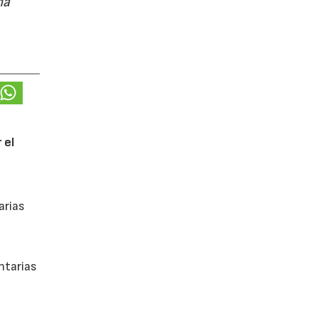
ña
 el
arias
ntarias