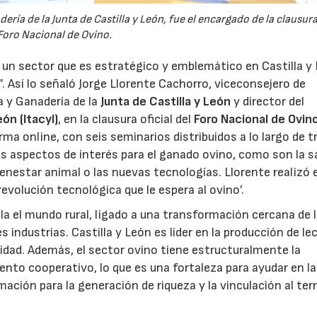
ería de la Junta de Castilla y León, fue el encargado de la clausura
Foro Nacional de Ovino.
02/07/2026
16/07/2026
, un sector que es estratégico y emblemático en Castilla y
”. Así lo señaló Jorge Llorente Cachorro, viceconsejero de
ra y Ganadería de la
Junta de Castilla y León
y director del
ón (Itacyl)
, en la clausura oficial del
Foro Nacional de Ovin
ma online, con seis seminarios distribuidos a lo largo de t
s aspectos de interés para el ganado ovino, como son la s
 bienestar animal o las nuevas tecnologías. Llorente realizó 
revolución tecnológica que le espera al ovino’.
olla el mundo rural, ligado a una transformación cercana de 
industrias. Castilla y León es líder en la producción de le
lidad. Además, el sector ovino tiene estructuralmente la
ento cooperativo, lo que es una fortaleza para ayudar en la
ación para la generación de riqueza y la vinculación al terri