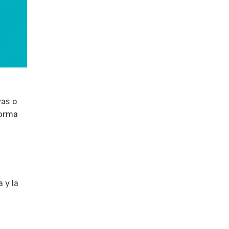
vas o
forma
 y la