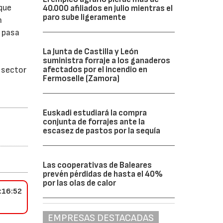
 que
40.000 afiliados en julio mientras el
paro sube ligeramente
n
 pasa
La Junta de Castilla y León
suministra forraje a los ganaderos
l sector
afectados por el incendio en
Fermoselle (Zamora)
Euskadi estudiará la compra
conjunta de forrajes ante la
escasez de pastos por la sequía
Las cooperativas de Baleares
prevén pérdidas de hasta el 40%
por las olas de calor
:16:52
EMPRESAS DESTACADAS