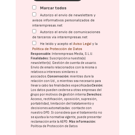
Marcar todos
Autorizo el envío de newsletters y
avisos informativos personalizados de
interempresas.net
Autorizo el envío de comunicaciones
de terceros vía interempresas.net
He leído y acepto el
Aviso Legal
y la
Política de Protección de Datos
Responsable:
Interempresas Media, S.L.U.
Finalidades:
Suscripción a nuestra(s)
newsletter(s). Gestión de cuenta de usuario.
Envío de emails relacionados con la misma o
relativos a intereses similares o
asociados.
Conservación:
mientras dure la
relación con Ud., o mientras sea necesario para
llevar a cabo las finalidades especificadas
Cesión:
Los datos pueden cederse a otras
empresas del
grupo
por motivos de gestión interna.
Derechos:
Acceso, rectificación, oposición, supresión,
portabilidad, limitación del tratatamiento y
decisiones automatizadas:
contacte con
nuestro DPD
. Si considera que el tratamiento no
se ajusta a la normativa vigente, puede presentar
reclamación ante la
AEPD
.
Más información:
Política de Protección de Datos