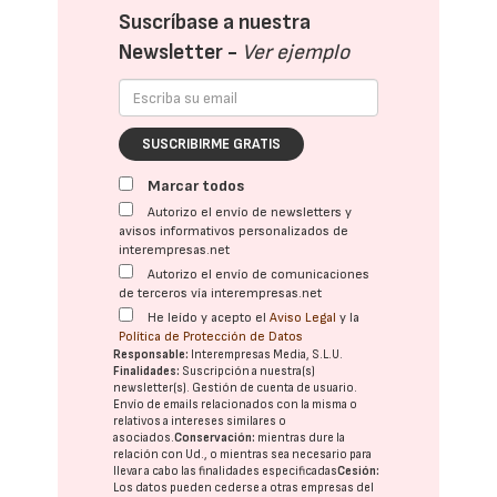
Suscríbase a nuestra
Newsletter -
Ver ejemplo
SUSCRIBIRME GRATIS
Marcar todos
Autorizo el envío de newsletters y
avisos informativos personalizados de
interempresas.net
Autorizo el envío de comunicaciones
de terceros vía interempresas.net
He leído y acepto el
Aviso Legal
y la
Política de Protección de Datos
Responsable:
Interempresas Media, S.L.U.
Finalidades:
Suscripción a nuestra(s)
newsletter(s). Gestión de cuenta de usuario.
Envío de emails relacionados con la misma o
relativos a intereses similares o
asociados.
Conservación:
mientras dure la
relación con Ud., o mientras sea necesario para
llevar a cabo las finalidades especificadas
Cesión:
Los datos pueden cederse a otras
empresas del