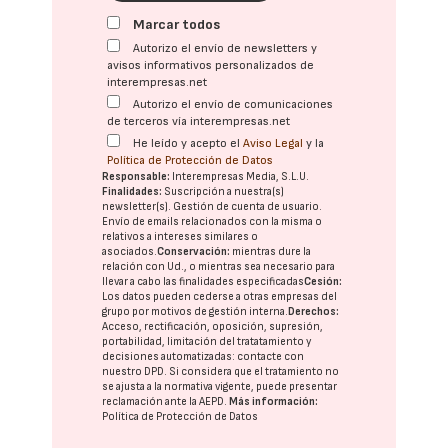
Marcar todos
Autorizo el envío de newsletters y
avisos informativos personalizados de
interempresas.net
Autorizo el envío de comunicaciones
de terceros vía interempresas.net
He leído y acepto el
Aviso Legal
y la
Política de Protección de Datos
Responsable:
Interempresas Media, S.L.U.
Finalidades:
Suscripción a nuestra(s)
newsletter(s). Gestión de cuenta de usuario.
Envío de emails relacionados con la misma o
relativos a intereses similares o
asociados.
Conservación:
mientras dure la
relación con Ud., o mientras sea necesario para
llevar a cabo las finalidades especificadas
Cesión:
Los datos pueden cederse a otras
empresas del
grupo
por motivos de gestión interna.
Derechos:
Acceso, rectificación, oposición, supresión,
portabilidad, limitación del tratatamiento y
decisiones automatizadas:
contacte con
nuestro DPD
. Si considera que el tratamiento no
se ajusta a la normativa vigente, puede presentar
reclamación ante la
AEPD
.
Más información:
Política de Protección de Datos