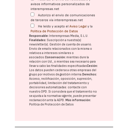
avisos informativos personalizados de
interempresas.net
Autorizo el envío de comunicaciones
de terceros vía interempresas.net
He leído y acepto el
Aviso Legal
y la
Política de Protección de Datos
Responsable:
Interempresas Media, S.L.U.
Finalidades:
Suscripción a nuestra(s)
newsletter(s). Gestión de cuenta de usuario.
Envío de emails relacionados con la misma o
relativos a intereses similares o
asociados.
Conservación:
mientras dure la
relación con Ud., o mientras sea necesario para
llevar a cabo las finalidades especificadas
Cesión:
Los datos pueden cederse a otras
empresas del
grupo
por motivos de gestión interna.
Derechos:
Acceso, rectificación, oposición, supresión,
portabilidad, limitación del tratatamiento y
decisiones automatizadas:
contacte con
nuestro DPD
. Si considera que el tratamiento no
se ajusta a la normativa vigente, puede presentar
reclamación ante la
AEPD
.
Más información:
Política de Protección de Datos