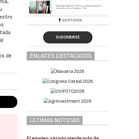
mía,
u
uestro
02/07/2026
os
ntada
SUSCRIBIRSE
al
ENLACES DESTACADOS
os de
ÚLTIMAS NOTICIAS
El empleo agrario pierde más de