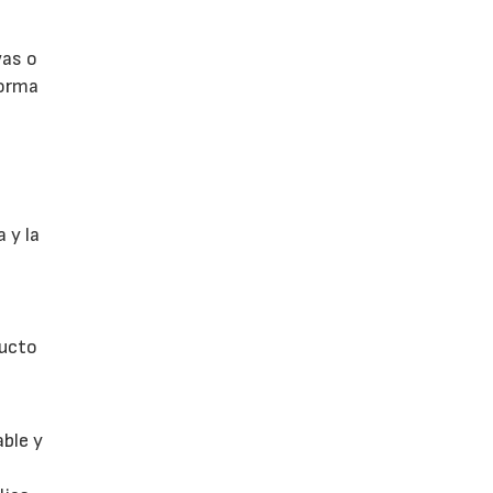
vas o
forma
 y la
ducto
able y