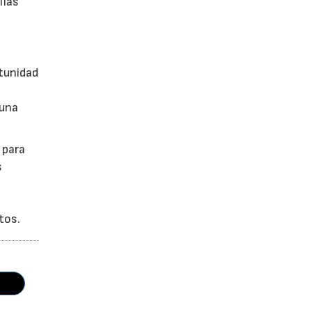
lias
tunidad
 una
 para
s
tos.