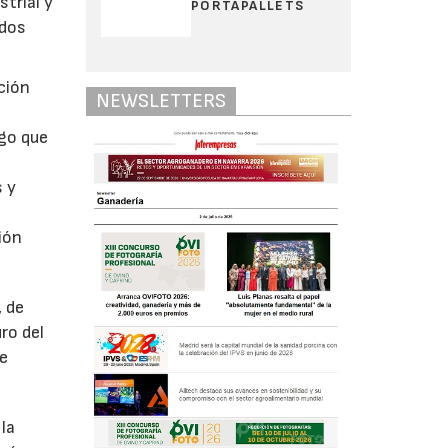
trial y
PORTAPALLETS
odos
ción
NEWSLETTERS
lgo que
s y
ión
, de
ro del
de
la