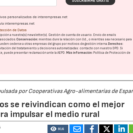
SUSCRIBIRME GRATIS
ativos personalizados de interempresas.net
vía interempresas.net
otección de Datos
pción a nuestra(s) newsletter(s). Gestión de cuenta de usuario. Envío de emails
o asociados.
Conservación:
mientras dure la relación con Ud., o mientras sea necesario para
ueden cederse a otras
empresas del grupo
por motivos de gestión interna.
Derechos:
imitación del tratatamiento y decisiones automatizadas:
contacte con nuestro DPD
. Si
nte, puede presentar reclamación ante la
AEPD
.
Más información:
Política de Protección de
pulsada por Cooperativas Agro-alimentarias de Espa
os se reivindican como el mejor
a impulsar el medio rural
6
916