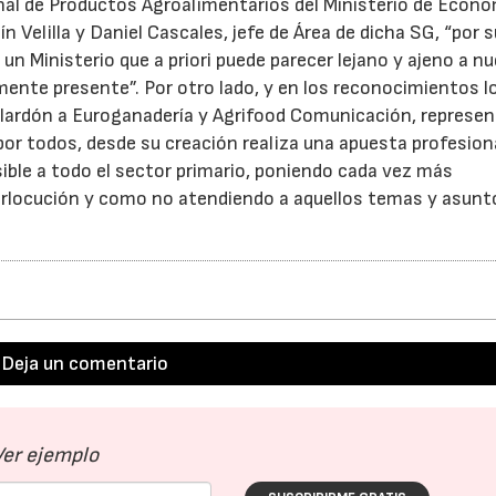
al de Productos Agroalimentarios del Ministerio de Econo
 Velilla y Daniel Cascales, jefe de Área de dicha SG, “por s
n Ministerio que a priori puede parecer lejano y ajeno a n
02/07/2026
16/07/2026
ente presente”. Por otro lado, y en los reconocimientos l
lardón a Euroganadería y Agrifood Comunicación, represe
or todos, desde su creación realiza una apuesta profesion
ible a todo el sector primario, poniendo cada vez más
rlocución y como no atendiendo a aquellos temas y asunt
Deja un comentario
Ver ejemplo