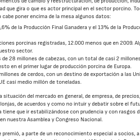
entos de cambio y reestructuración, de producción, indus
dad que gira o que es actor principal en el sector porcino. T
o cabe poner encima de la mesa algunos datos:
35,6% de la Producción Final Ganadera y el 13% de la Produc
ciones porcinas registradas, 12.000 menos que en 2009. A
uestro sector.
 de 28 millones de cabezas, con un total de casi 2 millone
sto en el primer lugar de producción porcina de Europa.
millones de cerdos, con un destino de exportación a las Un
UE casi medio millón de toneladas.
a situación del mercado en general, de empresa, de precios
lonjas, de acuerdos y como no intuir y debatir sobre el futu
 tiene que ir estabilizándose con prudencia y con rasgos 
n en nuestra Asamblea y Congreso Nacional.
premió, a parte de un reconocimiento especial a socios, a 