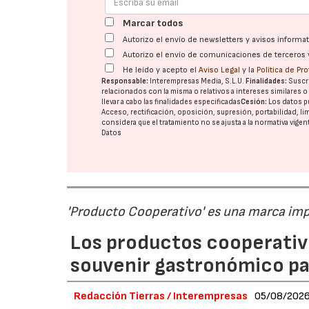
Marcar todos
Autorizo el envío de newsletters y avisos inform
Autorizo el envío de comunicaciones de terceros 
He leído y acepto el
Aviso Legal
y la
Política de Pr
Responsable:
Interempresas Media, S.L.U.
Finalidades:
Suscri
relacionados con la misma o relativos a intereses similares 
llevar a cabo las finalidades especificadas
Cesión:
Los datos p
Acceso, rectificación, oposición, supresión, portabilidad, l
considera que el tratamiento no se ajusta a la normativa vige
Datos
'Producto Cooperativo' es una marca im
Los productos cooperativ
souvenir gastronómico par
Redacción Tierras / Interempresas
05/08/202