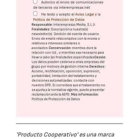
Autorizo el envío de comunicaciones
de terceros vía interempresas.net
He leído y acepto el
Aviso Legal
y la
Política de Protección de Datos
Responsable:
Interempresas Media, S.L.U.
Finalidades:
Suscripción a nuestra(s)
newsletter(s). Gestión de cuenta de usuario.
Envío de emails relacionados con la misma o
relativos a intereses similares o
asociados.
Conservación:
mientras dure la
relación con Ud., o mientras sea necesario para
llevar a cabo las finalidades especificadas
Cesión:
Los datos pueden cederse a otras
empresas del
grupo
por motivos de gestión interna.
Derechos:
Acceso, rectificación, oposición, supresión,
portabilidad, limitación del tratatamiento y
decisiones automatizadas:
contacte con
nuestro DPD
. Si considera que el tratamiento no
se ajusta a la normativa vigente, puede presentar
reclamación ante la
AEPD
.
Más información:
Política de Protección de Datos
'Producto Cooperativo' es una marca