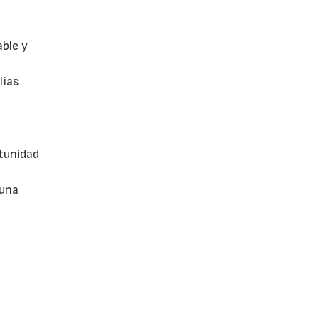
able y
lias
tunidad
 una
 para
s
tos.