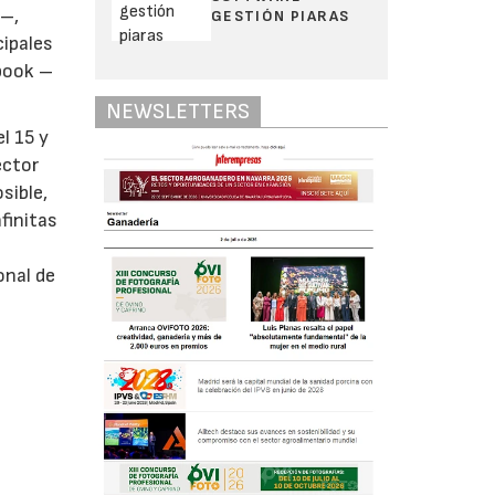
o–,
GESTIÓN PIARAS
cipales
book –
NEWSLETTERS
l 15 y
ector
sible,
nfinitas
onal de