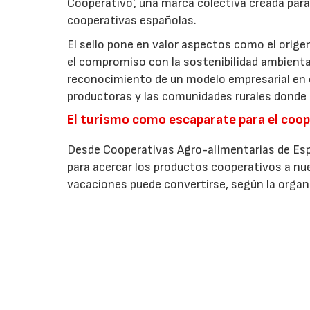
Cooperativo', una marca colectiva creada para 
cooperativas españolas.
El sello pone en valor aspectos como el origen 
el compromiso con la sostenibilidad ambiental
reconocimiento de un modelo empresarial en el
productoras y las comunidades rurales donde d
El turismo como escaparate para el coo
Desde Cooperativas Agro-alimentarias de Esp
para acercar los productos cooperativos a n
vacaciones puede convertirse, según la organi
forma de prolongar la experiencia del viaje a t
La iniciativa se enmarca en la estrategia de 
incrementar la visibilidad de los alimentos el
puntos de venta. Actualmente, la enseña reún
agroalimentarios y representa a más de 174.00
posicionamiento de un modelo basado en la soste