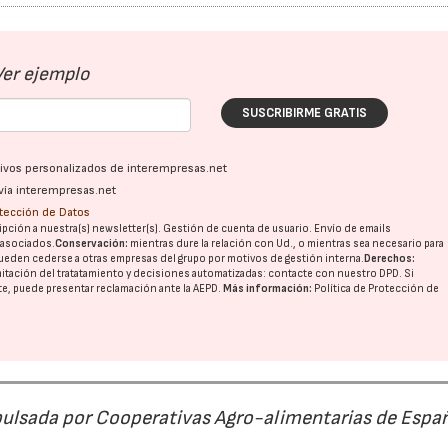
Ver ejemplo
SUSCRIBIRME GRATIS
ativos personalizados de interempresas.net
vía interempresas.net
otección de Datos
pción a nuestra(s) newsletter(s). Gestión de cuenta de usuario. Envío de emails
o asociados.
Conservación:
mientras dure la relación con Ud., o mientras sea necesario para
ueden cederse a otras
empresas del grupo
por motivos de gestión interna.
Derechos:
imitación del tratatamiento y decisiones automatizadas:
contacte con nuestro DPD
. Si
nte, puede presentar reclamación ante la
AEPD
.
Más información:
Política de Protección de
pulsada por Cooperativas Agro-alimentarias de Espa