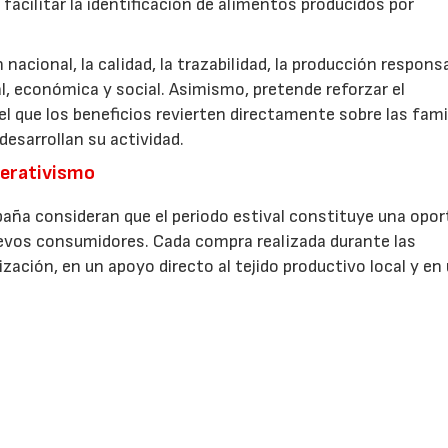
facilitar la identificación de alimentos producidos por
nacional, la calidad, la trazabilidad, la producción respons
, económica y social. Asimismo, pretende reforzar el
 que los beneficios revierten directamente sobre las fami
esarrollan su actividad.
perativismo
aña consideran que el periodo estival constituye una opor
uevos consumidores. Cada compra realizada durante las
zación, en un apoyo directo al tejido productivo local y en
ravés de los sabores característicos de cada territorio.
consolidación de la marca 'Producto Cooperativo', impulsada
aborados por cooperativas y mejorar su identificación en lo
e a decenas de cooperativas de diferentes sectores
0 familias productoras, con el objetivo de reforzar el
nibilidad, el arraigo territorial y la calidad de los alimen