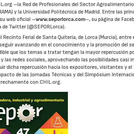
L.org –la Red de Profesionales del Sector Agroalimentari
AMA) y la Universidad Politécnica de Madrid. Entre las prin
su web oficial –
www.seporlorca.com
–, su página de Face
a de Twitter (@SEPORLorca).
 Recinto Ferial de Santa Quiteria, de Lorca (Murcia), entre e
 seguir avanzando en el conocimiento y la promoción del s
dible que los temas a tratar tengan la mayor repercusión po
 y las redes sociales, aprovechando las posibilidades casi i
ir dicha repercusión hacia los expositores, visitantes y el
 impacto de las Jornadas Técnicas y del Simpósium Internaci
strechamente con CHIL.org.