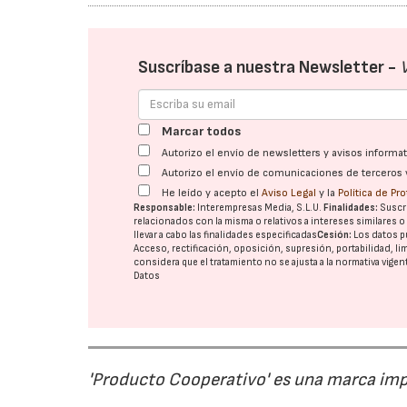
Suscríbase a nuestra Newsletter -
Marcar todos
Autorizo el envío de newsletters y avisos inform
Autorizo el envío de comunicaciones de terceros 
He leído y acepto el
Aviso Legal
y la
Política de Pr
Responsable:
Interempresas Media, S.L.U.
Finalidades:
Suscri
relacionados con la misma o relativos a intereses similares 
llevar a cabo las finalidades especificadas
Cesión:
Los datos p
Acceso, rectificación, oposición, supresión, portabilidad, l
considera que el tratamiento no se ajusta a la normativa vige
Datos
'Producto Cooperativo' es una marca im