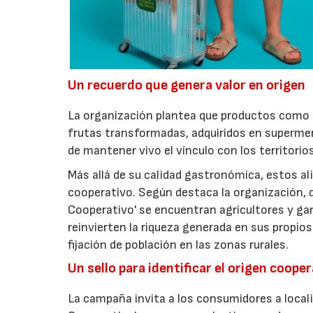
Un recuerdo que genera valor en origen
La organización plantea que productos como a
frutas transformadas, adquiridos en superme
de mantener vivo el vínculo con los territorio
Más allá de su calidad gastronómica, estos al
cooperativo. Según destaca la organización, d
Cooperativo' se encuentran agricultores y g
reinvierten la riqueza generada en sus propios
fijación de población en las zonas rurales.
Un sello para identificar el origen coope
La campaña invita a los consumidores a locali