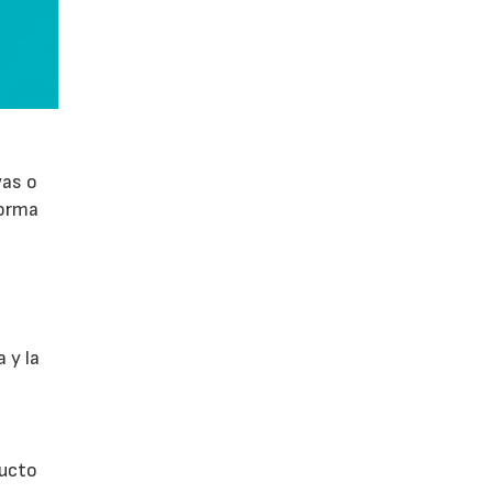
vas o
forma
 y la
ducto