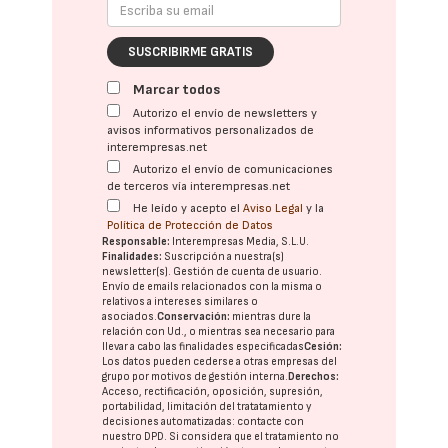
SUSCRIBIRME GRATIS
Marcar todos
Autorizo el envío de newsletters y
avisos informativos personalizados de
interempresas.net
Autorizo el envío de comunicaciones
de terceros vía interempresas.net
He leído y acepto el
Aviso Legal
y la
Política de Protección de Datos
Responsable:
Interempresas Media, S.L.U.
Finalidades:
Suscripción a nuestra(s)
newsletter(s). Gestión de cuenta de usuario.
Envío de emails relacionados con la misma o
relativos a intereses similares o
asociados.
Conservación:
mientras dure la
relación con Ud., o mientras sea necesario para
llevar a cabo las finalidades especificadas
Cesión:
Los datos pueden cederse a otras
empresas del
grupo
por motivos de gestión interna.
Derechos:
Acceso, rectificación, oposición, supresión,
portabilidad, limitación del tratatamiento y
decisiones automatizadas:
contacte con
nuestro DPD
. Si considera que el tratamiento no