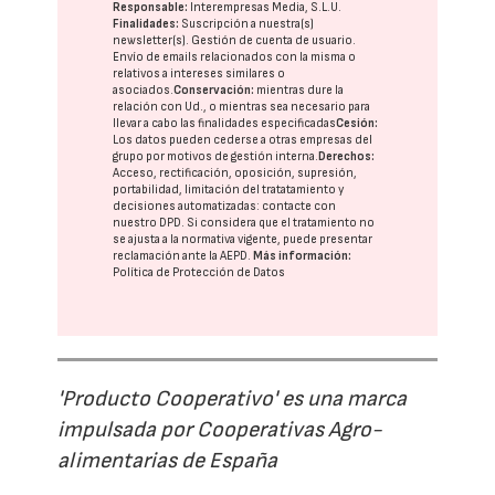
Responsable:
Interempresas Media, S.L.U.
Finalidades:
Suscripción a nuestra(s)
newsletter(s). Gestión de cuenta de usuario.
Envío de emails relacionados con la misma o
relativos a intereses similares o
asociados.
Conservación:
mientras dure la
relación con Ud., o mientras sea necesario para
llevar a cabo las finalidades especificadas
Cesión:
Los datos pueden cederse a otras
empresas del
grupo
por motivos de gestión interna.
Derechos:
Acceso, rectificación, oposición, supresión,
portabilidad, limitación del tratatamiento y
decisiones automatizadas:
contacte con
nuestro DPD
. Si considera que el tratamiento no
se ajusta a la normativa vigente, puede presentar
reclamación ante la
AEPD
.
Más información:
Política de Protección de Datos
'Producto Cooperativo' es una marca
impulsada por Cooperativas Agro-
alimentarias de España