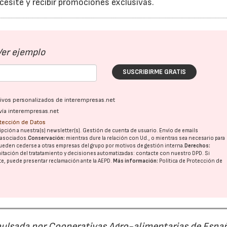
cesite y recibir promociones exclusivas.
Ver ejemplo
SUSCRIBIRME GRATIS
ativos personalizados de interempresas.net
vía interempresas.net
otección de Datos
pción a nuestra(s) newsletter(s). Gestión de cuenta de usuario. Envío de emails
o asociados.
Conservación:
mientras dure la relación con Ud., o mientras sea necesario para
ueden cederse a otras
empresas del grupo
por motivos de gestión interna.
Derechos:
imitación del tratatamiento y decisiones automatizadas:
contacte con nuestro DPD
. Si
nte, puede presentar reclamación ante la
AEPD
.
Más información:
Política de Protección de
pulsada por Cooperativas Agro-alimentarias de Espa