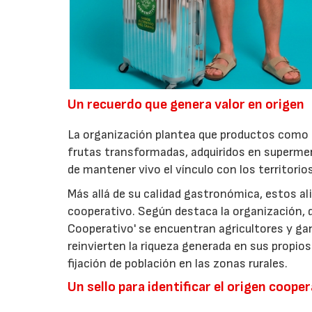
Un recuerdo que genera valor en origen
La organización plantea que productos como a
frutas transformadas, adquiridos en superme
de mantener vivo el vínculo con los territorio
Más allá de su calidad gastronómica, estos al
cooperativo. Según destaca la organización, d
Cooperativo' se encuentran agricultores y g
reinvierten la riqueza generada en sus propios
fijación de población en las zonas rurales.
Un sello para identificar el origen coope