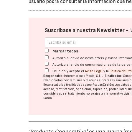
usuario podrá consultar la información que ne
Suscríbase a nuestra Newsletter -
Marcar todos
Autorizo el envío de newsletters y avisos inform
Autorizo el envío de comunicaciones de terceros 
He leído y acepto el
Aviso Legal
y la
Política de Pr
Responsable:
Interempresas Media, S.L.U.
Finalidades:
Suscri
relacionados con la misma o relativos a intereses similares 
llevar a cabo las finalidades especificadas
Cesión:
Los datos p
Acceso, rectificación, oposición, supresión, portabilidad, l
considera que el tratamiento no se ajusta a la normativa vige
Datos
'Producto Cooperativo' es una marca im