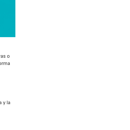
vas o
forma
 y la