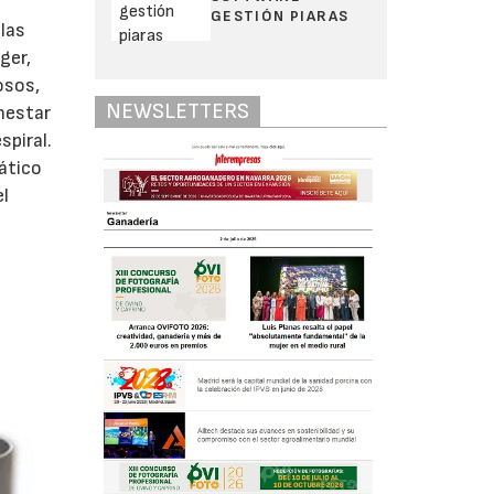
GESTIÓN PIARAS
las
ger,
osos,
NEWSLETTERS
enestar
spiral.
ático
el