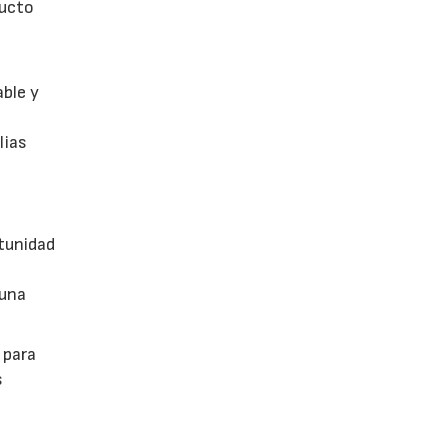
ducto
able y
lias
tunidad
 una
 para
s