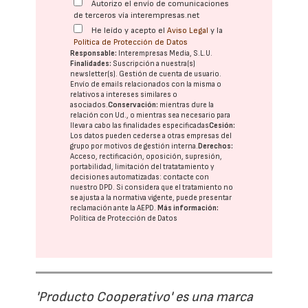
Autorizo el envío de comunicaciones
de terceros vía interempresas.net
He leído y acepto el
Aviso Legal
y la
Política de Protección de Datos
Responsable:
Interempresas Media, S.L.U.
Finalidades:
Suscripción a nuestra(s)
newsletter(s). Gestión de cuenta de usuario.
Envío de emails relacionados con la misma o
relativos a intereses similares o
asociados.
Conservación:
mientras dure la
relación con Ud., o mientras sea necesario para
llevar a cabo las finalidades especificadas
Cesión:
Los datos pueden cederse a otras
empresas del
grupo
por motivos de gestión interna.
Derechos:
Acceso, rectificación, oposición, supresión,
portabilidad, limitación del tratatamiento y
decisiones automatizadas:
contacte con
nuestro DPD
. Si considera que el tratamiento no
se ajusta a la normativa vigente, puede presentar
reclamación ante la
AEPD
.
Más información:
Política de Protección de Datos
'Producto Cooperativo' es una marca