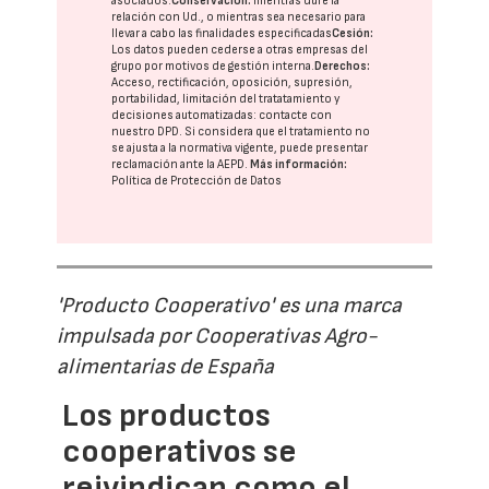
asociados.
Conservación:
mientras dure la
relación con Ud., o mientras sea necesario para
llevar a cabo las finalidades especificadas
Cesión:
Los datos pueden cederse a otras
empresas del
grupo
por motivos de gestión interna.
Derechos:
Acceso, rectificación, oposición, supresión,
portabilidad, limitación del tratatamiento y
decisiones automatizadas:
contacte con
nuestro DPD
. Si considera que el tratamiento no
se ajusta a la normativa vigente, puede presentar
reclamación ante la
AEPD
.
Más información:
Política de Protección de Datos
'Producto Cooperativo' es una marca
impulsada por Cooperativas Agro-
alimentarias de España
Los productos
cooperativos se
reivindican como el