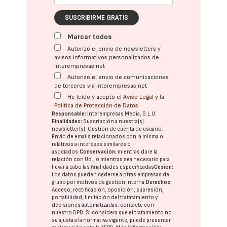
SUSCRIBIRME GRATIS
Marcar todos
Autorizo el envío de newsletters y
avisos informativos personalizados de
interempresas.net
Autorizo el envío de comunicaciones
de terceros vía interempresas.net
He leído y acepto el
Aviso Legal
y la
Política de Protección de Datos
Responsable:
Interempresas Media, S.L.U.
Finalidades:
Suscripción a nuestra(s)
newsletter(s). Gestión de cuenta de usuario.
Envío de emails relacionados con la misma o
relativos a intereses similares o
asociados.
Conservación:
mientras dure la
relación con Ud., o mientras sea necesario para
llevar a cabo las finalidades especificadas
Cesión:
Los datos pueden cederse a otras
empresas del
grupo
por motivos de gestión interna.
Derechos:
Acceso, rectificación, oposición, supresión,
portabilidad, limitación del tratatamiento y
decisiones automatizadas:
contacte con
nuestro DPD
. Si considera que el tratamiento no
se ajusta a la normativa vigente, puede presentar