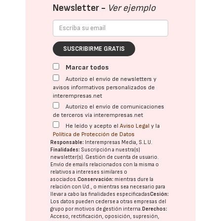
Newsletter -
Ver ejemplo
SUSCRIBIRME GRATIS
Marcar todos
Autorizo el envío de newsletters y
avisos informativos personalizados de
interempresas.net
Autorizo el envío de comunicaciones
de terceros vía interempresas.net
He leído y acepto el
Aviso Legal
y la
Política de Protección de Datos
Responsable:
Interempresas Media, S.L.U.
Finalidades:
Suscripción a nuestra(s)
newsletter(s). Gestión de cuenta de usuario.
Envío de emails relacionados con la misma o
relativos a intereses similares o
asociados.
Conservación:
mientras dure la
relación con Ud., o mientras sea necesario para
llevar a cabo las finalidades especificadas
Cesión:
Los datos pueden cederse a otras
empresas del
grupo
por motivos de gestión interna.
Derechos:
Acceso, rectificación, oposición, supresión,