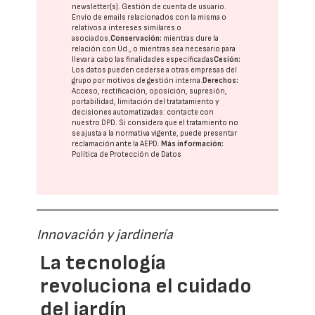
newsletter(s). Gestión de cuenta de usuario.
Envío de emails relacionados con la misma o
relativos a intereses similares o
asociados.
Conservación:
mientras dure la
relación con Ud., o mientras sea necesario para
llevar a cabo las finalidades especificadas
Cesión:
Los datos pueden cederse a otras
empresas del
grupo
por motivos de gestión interna.
Derechos:
Acceso, rectificación, oposición, supresión,
portabilidad, limitación del tratatamiento y
decisiones automatizadas:
contacte con
nuestro DPD
. Si considera que el tratamiento no
se ajusta a la normativa vigente, puede presentar
reclamación ante la
AEPD
.
Más información:
Política de Protección de Datos
Innovación y jardinería
La tecnología
revoluciona el cuidado
del jardín