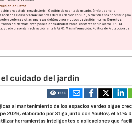
otección de Datos
pción a nuestra(s) newsletter(s). Gestión de cuenta de usuario. Envío de emails
o asociados.
Conservación:
mientras dure la relación con Ud., o mientras sea necesario para
ueden cederse a otras
empresas del grupo
por motivos de gestión interna.
Derechos:
imitación del tratatamiento y decisiones automatizadas:
contacte con nuestro DPD
. Si
nte, puede presentar reclamación ante la
AEPD
.
Más información:
Política de Protección de
el cuidado del jardín
1656
ógicas al mantenimiento de los espacios verdes sigue cre
pe 2026, elaborado por Stiga junto con YouGov, el 51% d
tilizar herramientas inteligentes o aplicaciones que facil