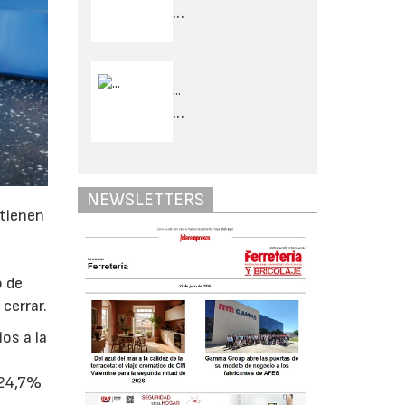
...
...
...
NEWSLETTERS
 tienen
o de
cerrar.
os a la
 24,7%