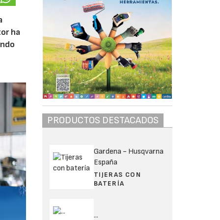
a
tor ha
ando
PRODUCTOS DESTACADOS
Gardena - Husqvarna
España
TIJERAS CON
BATERÍA
...