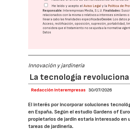
He leído y acepto el
Aviso Legal
y la
Política de Pr
Responsable:
Interempresas Media, S.L.U.
Finalidades:
Suscri
relacionados con la misma o relativos a intereses similares 
llevar a cabo las finalidades especificadas
Cesión:
Los datos p
Acceso, rectificación, oposición, supresión, portabilidad, l
considera que el tratamiento no se ajusta a la normativa vige
Datos
Innovación y jardinería
La tecnología revoluciona 
Redacción Interempresas
30/07/2026
El interés por incorporar soluciones tecnol
en España. Según el estudio Gardens of Euro
propietarios de jardín estaría interesado en u
tareas de jardinería.