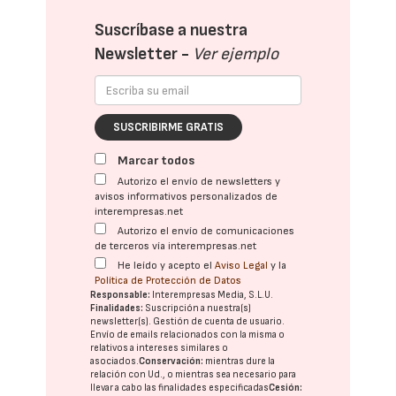
Suscríbase a nuestra
Newsletter -
Ver ejemplo
SUSCRIBIRME GRATIS
Marcar todos
Autorizo el envío de newsletters y
avisos informativos personalizados de
interempresas.net
Autorizo el envío de comunicaciones
de terceros vía interempresas.net
He leído y acepto el
Aviso Legal
y la
Política de Protección de Datos
Responsable:
Interempresas Media, S.L.U.
Finalidades:
Suscripción a nuestra(s)
newsletter(s). Gestión de cuenta de usuario.
Envío de emails relacionados con la misma o
relativos a intereses similares o
asociados.
Conservación:
mientras dure la
relación con Ud., o mientras sea necesario para
llevar a cabo las finalidades especificadas
Cesión: