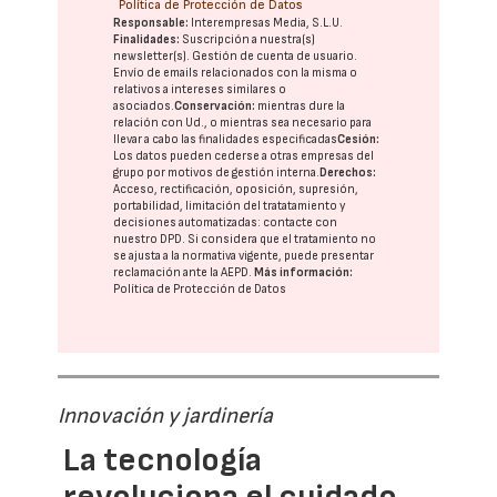
Política de Protección de Datos
Responsable:
Interempresas Media, S.L.U.
Finalidades:
Suscripción a nuestra(s)
newsletter(s). Gestión de cuenta de usuario.
Envío de emails relacionados con la misma o
relativos a intereses similares o
asociados.
Conservación:
mientras dure la
relación con Ud., o mientras sea necesario para
llevar a cabo las finalidades especificadas
Cesión:
Los datos pueden cederse a otras
empresas del
grupo
por motivos de gestión interna.
Derechos:
Acceso, rectificación, oposición, supresión,
portabilidad, limitación del tratatamiento y
decisiones automatizadas:
contacte con
nuestro DPD
. Si considera que el tratamiento no
se ajusta a la normativa vigente, puede presentar
reclamación ante la
AEPD
.
Más información:
Política de Protección de Datos
Innovación y jardinería
La tecnología