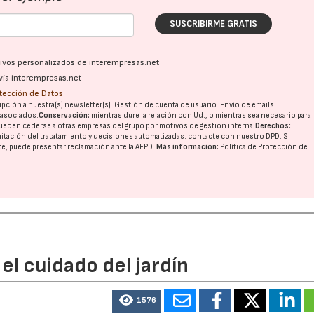
SUSCRIBIRME GRATIS
ativos personalizados de interempresas.net
vía interempresas.net
otección de Datos
pción a nuestra(s) newsletter(s). Gestión de cuenta de usuario. Envío de emails
o asociados.
Conservación:
mientras dure la relación con Ud., o mientras sea necesario para
ueden cederse a otras
empresas del grupo
por motivos de gestión interna.
Derechos:
imitación del tratatamiento y decisiones automatizadas:
contacte con nuestro DPD
. Si
nte, puede presentar reclamación ante la
AEPD
.
Más información:
Política de Protección de
el cuidado del jardín
1576