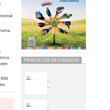
e
esional
tónoma
s
 único
PRODUCTOS DESTACADOS
seen
s 600
...
or.
...
...