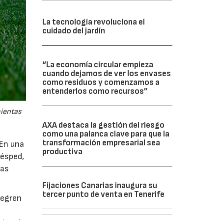
La tecnología revoluciona el
cuidado del jardín
“La economía circular empieza
cuando dejamos de ver los envases
como residuos y comenzamos a
entenderlos como recursos”
mientas
AXA destaca la gestión del riesgo
como una palanca clave para que la
transformación empresarial sea
 En una
productiva
césped,
tas
Fijaciones Canarias inaugura su
tercer punto de venta en Tenerife
tegren