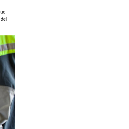
que
 del