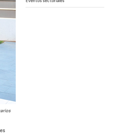
Eventos sectoriales
uarios
tes