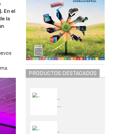
s
. En el
de la
án
nuevos
gma.
PRODUCTOS DESTACADOS
...
...
...