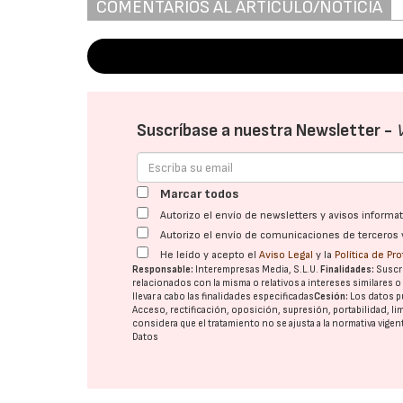
COMENTARIOS AL ARTÍCULO/NOTICIA
Suscríbase a nuestra Newsletter -
Marcar todos
Autorizo el envío de newsletters y avisos inform
Autorizo el envío de comunicaciones de terceros 
He leído y acepto el
Aviso Legal
y la
Política de Pr
Responsable:
Interempresas Media, S.L.U.
Finalidades:
Suscri
relacionados con la misma o relativos a intereses similares 
llevar a cabo las finalidades especificadas
Cesión:
Los datos p
Acceso, rectificación, oposición, supresión, portabilidad, l
considera que el tratamiento no se ajusta a la normativa vige
Datos