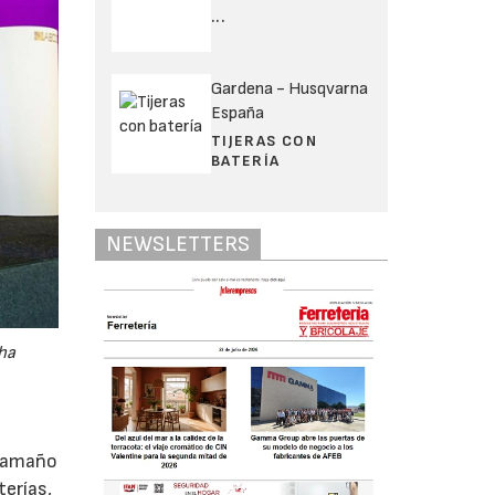
...
Gardena - Husqvarna
España
TIJERAS CON
BATERÍA
NEWSLETTERS
 ha
y tamaño
erías,