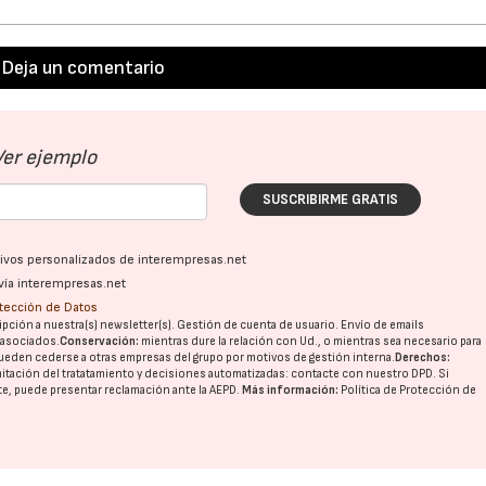
Deja un comentario
Ver ejemplo
SUSCRIBIRME GRATIS
ativos personalizados de interempresas.net
vía interempresas.net
otección de Datos
pción a nuestra(s) newsletter(s). Gestión de cuenta de usuario. Envío de emails
o asociados.
Conservación:
mientras dure la relación con Ud., o mientras sea necesario para
ueden cederse a otras
empresas del grupo
por motivos de gestión interna.
Derechos:
imitación del tratatamiento y decisiones automatizadas:
contacte con nuestro DPD
. Si
nte, puede presentar reclamación ante la
AEPD
.
Más información:
Política de Protección de