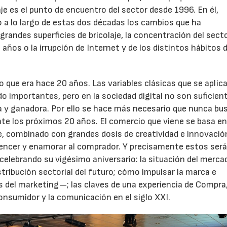
aje es el punto de encuentro del sector desde 1996. En él,
 a lo largo de estas dos décadas los cambios que ha
grandes superficies de bricolaje, la concentración del sect
s años o la irrupción de Internet y de los distintos hábitos 
o que era hace 20 años. Las variables clásicas que se aplic
22/07/2026
29/07/2026
do importantes, pero en la sociedad digital no son suficien
a y ganadora. Por ello se hace más necesario que nunca bu
te los próximos 20 años. El comercio que viene se basa en
e, combinado con grandes dosis de creatividad e innovació
vencer y enamorar al comprador. Y precisamente estos será
celebrando su vigésimo aniversario: la situación del merca
istribución sectorial del futuro; cómo impulsar la marca e
 del marketing—; las claves de una experiencia de Compra
onsumidor y la comunicación en el siglo XXI.