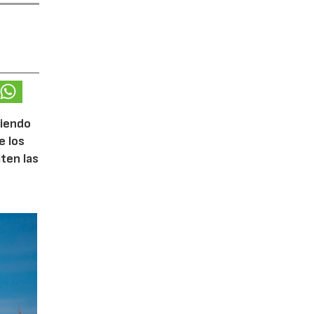
ciendo
e los
iten las