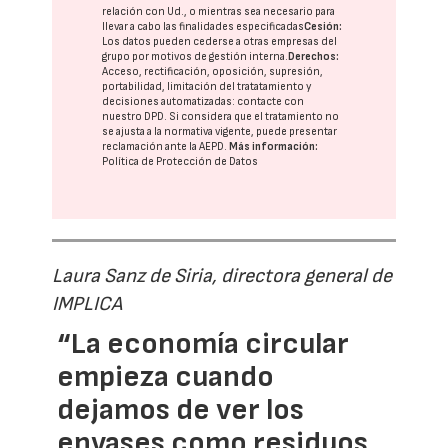
relación con Ud., o mientras sea necesario para
llevar a cabo las finalidades especificadas
Cesión:
Los datos pueden cederse a otras
empresas del
grupo
por motivos de gestión interna.
Derechos:
Acceso, rectificación, oposición, supresión,
portabilidad, limitación del tratatamiento y
decisiones automatizadas:
contacte con
nuestro DPD
. Si considera que el tratamiento no
se ajusta a la normativa vigente, puede presentar
reclamación ante la
AEPD
.
Más información:
Política de Protección de Datos
Laura Sanz de Siria, directora general de
IMPLICA
“La economía circular
empieza cuando
dejamos de ver los
envases como residuos