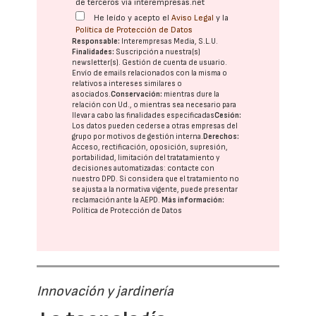
de terceros vía interempresas.net
He leído y acepto el
Aviso Legal
y la
Política de Protección de Datos
Responsable:
Interempresas Media, S.L.U.
Finalidades:
Suscripción a nuestra(s)
newsletter(s). Gestión de cuenta de usuario.
Envío de emails relacionados con la misma o
relativos a intereses similares o
asociados.
Conservación:
mientras dure la
relación con Ud., o mientras sea necesario para
llevar a cabo las finalidades especificadas
Cesión:
Los datos pueden cederse a otras
empresas del
grupo
por motivos de gestión interna.
Derechos:
Acceso, rectificación, oposición, supresión,
portabilidad, limitación del tratatamiento y
decisiones automatizadas:
contacte con
nuestro DPD
. Si considera que el tratamiento no
se ajusta a la normativa vigente, puede presentar
reclamación ante la
AEPD
.
Más información:
Política de Protección de Datos
Innovación y jardinería