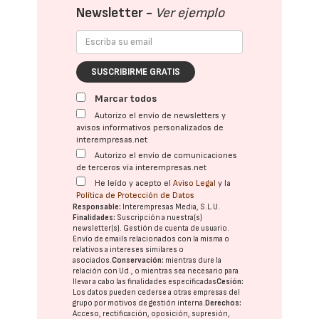
Newsletter -
Ver ejemplo
SUSCRIBIRME GRATIS
Marcar todos
Autorizo el envío de newsletters y
avisos informativos personalizados de
interempresas.net
Autorizo el envío de comunicaciones
de terceros vía interempresas.net
He leído y acepto el
Aviso Legal
y la
Política de Protección de Datos
Responsable:
Interempresas Media, S.L.U.
Finalidades:
Suscripción a nuestra(s)
newsletter(s). Gestión de cuenta de usuario.
Envío de emails relacionados con la misma o
relativos a intereses similares o
asociados.
Conservación:
mientras dure la
relación con Ud., o mientras sea necesario para
llevar a cabo las finalidades especificadas
Cesión:
Los datos pueden cederse a otras
empresas del
grupo
por motivos de gestión interna.
Derechos:
Acceso, rectificación, oposición, supresión,