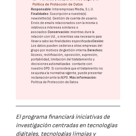
Política de Protección de Datos
Responsable:
Interempresas Media, S.L.U.
Finalidades:
Suscripción a nuestra(s)
newsletter(s). Gestión de cuenta de usuario.
Envío de emails relacionados con la misma o
relativos a intereses similares o
asociados.
Conservación:
mientras dure la
relación con Ud., o mientras sea necesario para
llevar a cabo las finalidades especificadas
Cesión:
Los datos pueden cederse a otras
empresas del
grupo
por motivos de gestión interna.
Derechos:
Acceso, rectificación, oposición, supresión,
portabilidad, limitación del tratatamiento y
decisiones automatizadas:
contacte con
nuestro DPD
. Si considera que el tratamiento no
se ajusta a la normativa vigente, puede presentar
reclamación ante la
AEPD
.
Más información:
Política de Protección de Datos
El programa financiará iniciativas de
investigación centradas en tecnologías
digitales, tecnologías limpias y