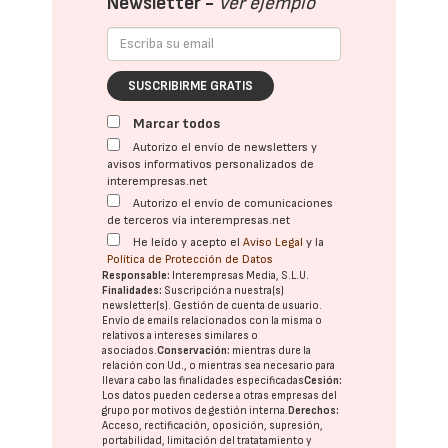
Newsletter -
Ver ejemplo
SUSCRIBIRME GRATIS
Marcar todos
Autorizo el envío de newsletters y
avisos informativos personalizados de
interempresas.net
Autorizo el envío de comunicaciones
de terceros vía interempresas.net
He leído y acepto el
Aviso Legal
y la
Política de Protección de Datos
Responsable:
Interempresas Media, S.L.U.
Finalidades:
Suscripción a nuestra(s)
newsletter(s). Gestión de cuenta de usuario.
Envío de emails relacionados con la misma o
relativos a intereses similares o
asociados.
Conservación:
mientras dure la
relación con Ud., o mientras sea necesario para
llevar a cabo las finalidades especificadas
Cesión:
Los datos pueden cederse a otras
empresas del
grupo
por motivos de gestión interna.
Derechos:
Acceso, rectificación, oposición, supresión,
portabilidad, limitación del tratatamiento y