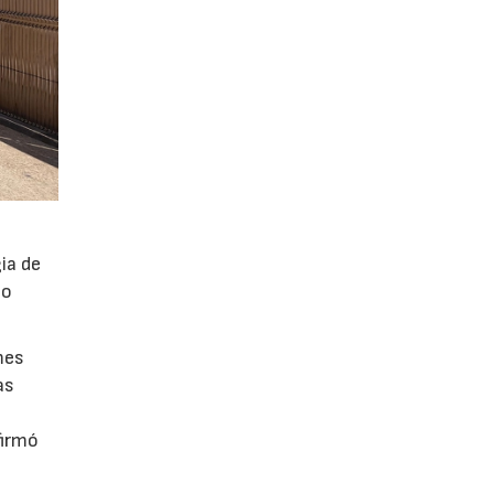
ia de
po
mes
as
firmó