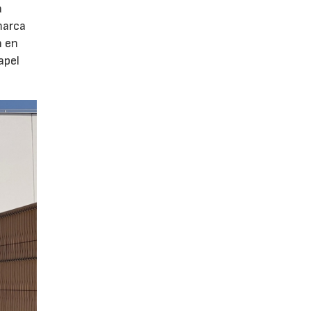
a
marca
n en
apel