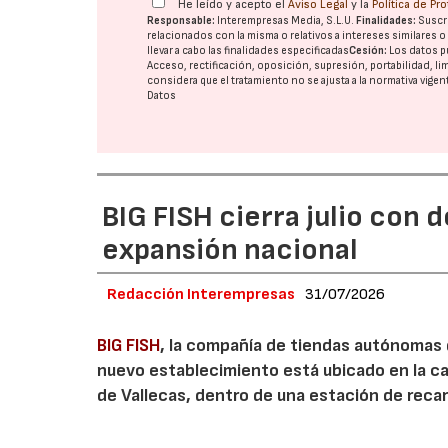
He leído y acepto el
Aviso Legal
y la
Política de Pr
Responsable:
Interempresas Media, S.L.U.
Finalidades:
Suscri
relacionados con la misma o relativos a intereses similares 
llevar a cabo las finalidades especificadas
Cesión:
Los datos p
Acceso, rectificación, oposición, supresión, portabilidad, l
considera que el tratamiento no se ajusta a la normativa vige
Datos
BIG FISH cierra julio con 
expansión nacional
Redacción Interempresas
31/07/2026
BIG FISH
, la compañía de tiendas autónomas
nuevo establecimiento está ubicado en la carr
de Vallecas, dentro de una estación de recar