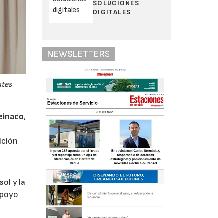
SOLUCIONES
DIGITALES
NEWSLETTERS
ntes
einado
,
ición
e
ol y la
apoyo