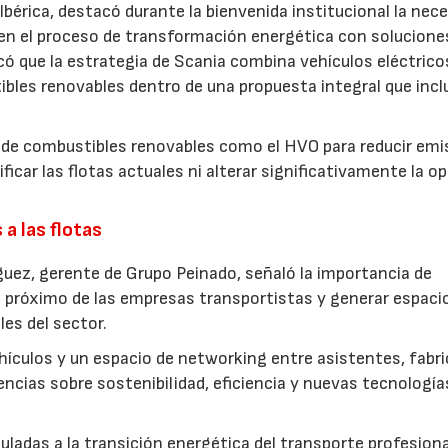
Ibérica, destacó durante la bienvenida institucional la nec
en el proceso de transformación energética con solucione
icó que la estrategia de Scania combina vehículos eléctrico
23/07/2026
30/07/2026
les renovables dentro de una propuesta integral que incl
l de combustibles renovables como el HVO para reducir emi
icar las flotas actuales ni alterar significativamente la o
a las flotas
guez, gerente de Grupo Peinado, señaló la importancia de
s próximo de las empresas transportistas y generar espaci
es del sector.
hículos y un espacio de networking entre asistentes, fabr
encias sobre sostenibilidad, eficiencia y nuevas tecnología
uladas a la transición energética del transporte profesiona