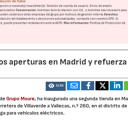
otección de Datos
pción a nuestra(s) newsletter(s). Gestión de cuenta de usuario. Envío de emails
o asociados.
Conservación:
mientras dure la relación con Ud., o mientras sea necesario para
ueden cederse a otras
empresas del grupo
por motivos de gestión interna.
Derechos:
imitación del tratatamiento y decisiones automatizadas:
contacte con nuestro DPD
. Si
nte, puede presentar reclamación ante la
AEPD
.
Más información:
Política de Protección de
dos aperturas en Madrid y refuerza
3195
 de
Grupo Moure
, ha inaugurado una segunda tienda en Mad
etera de Villaverde a Vallecas, n.º 260, en el distrito de 
ga para vehículos eléctricos.