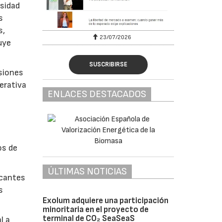
esidad
s
s,
23/07/2026
uye
SUSCRIBIRSE
siones
perativa
ENLACES DESTACADOS
os de
ÚLTIMAS NOTICIAS
icantes
s
Exolum adquiere una participación
minoritaria en el proyecto de
terminal de CO₂ SeaSeaS
l a