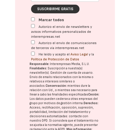
SUSCRIBIRME GRATIS
Marcar todos
Autorizo el envío de newsletters y
avisos informativos personalizados de
interempresas.net
Autorizo el envío de comunicaciones
de terceros vía interempresas.net
He leído y acepto el
Aviso Legal
y la
Política de Protección de Datos
Responsable:
Interempresas Media, S.L.U.
Finalidades:
Suscripción a nuestra(s)
newsletter(s). Gestión de cuenta de usuario.
Envío de emails relacionados con la misma o
relativos a intereses similares o
asociados.
Conservación:
mientras dure la
relación con Ud., o mientras sea necesario para
llevar a cabo las finalidades especificadas
Cesión:
Los datos pueden cederse a otras
empresas del
grupo
por motivos de gestión interna.
Derechos:
Acceso, rectificación, oposición, supresión,
portabilidad, limitación del tratatamiento y
decisiones automatizadas:
contacte con
nuestro DPD
. Si considera que el tratamiento no
se ajusta a la normativa vigente, puede presentar
reclamación ante la
AEPD
.
Más información: