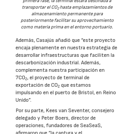
primera fase, la terminal estará destinada a
transportar el CO
hasta emplazamientos de
2
almacenamiento permanente para
posteriormente facilitar su aprovechamiento
como materia prima en el entorno portuario.
Además, Casajús añadió que “este proyecto
encaja plenamente en nuestra estrategia de
desarrollar infraestructuras que faciliten la
descarbonización industrial. Además,
complementa nuestra participación en
7CO
, el proyecto de terminal de
2
exportación de CO
que estamos
2
impulsando en el puerto de Bristol, en Reino
Unido”.
Por su parte, Kees van Seventer, consejero
delegado y Peter Boers, director de
operaciones, fundadores de SeaSeaS,
afirmaron que “la captura y el