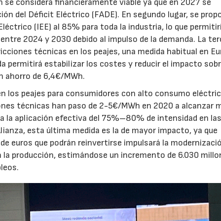
ón se considera financieramente viable ya que en 2027 se
ón del Déficit Eléctrico (FADE). En segundo lugar, se prop
léctrico (IEE) al 85% para toda la industria, lo que permitir
 entre 2024 y 2030 debido al impulso de la demanda. La ter
ricciones técnicas en los peajes, una medida habitual en E
da permitirá estabilizar los costes y reducir el impacto sobr
un ahorro de 6,4€/MWh.
en los peajes para consumidores con alto consumo eléctric
ciones técnicas han paso de 2-5€/MWh en 2020 a alcanzar 
a la aplicación efectiva del 75%–80% de intensidad en la
Alianza, esta última medida es la de mayor impacto, ya que
 de euros que podrán reinvertirse impulsará la modernizaci
en la producción, estimándose un incremento de 6.030 millo
pleos.