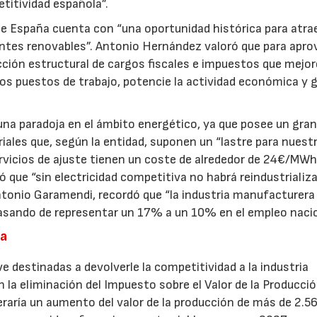
titividad española”.
ue España cuenta con “una oportunidad histórica para atra
entes renovables”. Antonio Hernández valoró que para apro
23/07/2026
30/07/2026
cción estructural de cargos fiscales e impuestos que mejor
os puestos de trabajo, potencie la actividad económica y 
una paradoja en el ámbito energético, ya que posee un gra
riales que, según la entidad, suponen un “lastre para nuest
rvicios de ajuste tienen un coste de alrededor de 24€/MWh.
ó que “sin electricidad competitiva no habrá reindustrializa
Antonio Garamendi, recordó que “la industria manufacturera
pasando de representar un 17% a un 10% en el empleo nacio
ia
ve destinadas a devolverle la competitividad a la industria
la eliminación del Impuesto sobre el Valor de la Producci
eraría un aumento del valor de la producción de más de 2.5