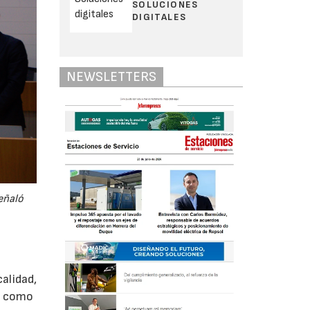
SOLUCIONES
DIGITALES
NEWSLETTERS
eñaló
alidad,
s, como