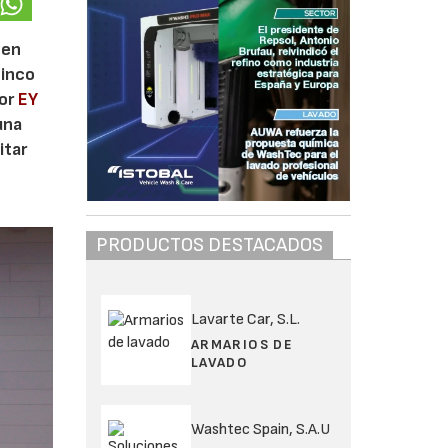
 en
cinco
por
EY
una
itar
PRODUCTOS DESTACADOS
Lavarte Car, S.L.
ARMARIOS DE
LAVADO
Washtec Spain, S.A.U