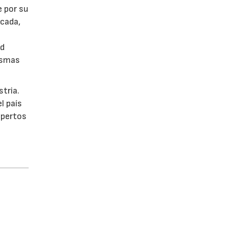
e por su
écada,
ad
ismas
stria.
l país
xpertos