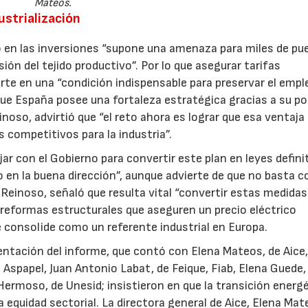
Mateos.
ustrialización
o en las inversiones “supone una amenaza para miles de pu
sión del tejido productivo”. Por lo que asegurar tarifas
rte en una “condición indispensable para preservar el empl
nque España posee una fortaleza estratégica gracias a su po
inoso, advirtió que “el reto ahora es lograr que esa ventaja
s competitivos para la industria”.
ar con el Gobierno para convertir este plan en leyes defini
 en la buena dirección”, aunque advierte de que no basta c
 Reinoso, señaló que resulta vital “convertir estas medidas
formas estructurales que aseguren un precio eléctrico
 consolide como un referente industrial en Europa.
entación del informe, que contó con Elena Mateos, de Aice,
Aspapel, Juan Antonio Labat, de Feique, Fiab, Elena Guede,
Hermoso, de Unesid; insistieron en que la transición energ
a equidad sectorial. La directora general de Aice, Elena Mat