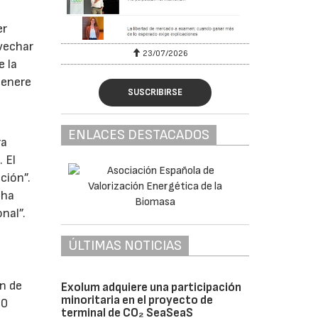
er
vechar
23/07/2026
e la
genere
SUSCRIBIRSE
n
ENLACES DESTACADOS
ra
 El
ción”.
 ha
nal”.
ÚLTIMAS NOTICIAS
ón de
Exolum adquiere una participación
minoritaria en el proyecto de
60
terminal de CO₂ SeaSeaS