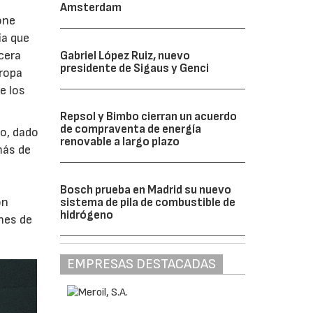
Amsterdam
one
ía que
cera
Gabriel López Ruiz, nuevo
presidente de Sigaus y Genci
uropa
e los
Repsol y Bimbo cierran un acuerdo
de compraventa de energía
o, dado
renovable a largo plazo
más de
s
Bosch prueba en Madrid su nuevo
ón
sistema de pila de combustible de
hidrógeno
nes de
EMPRESAS DESTACADAS