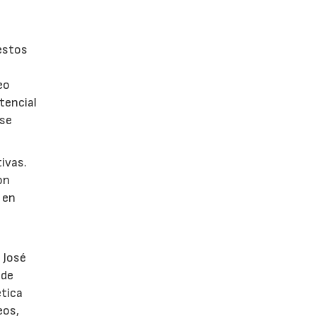
estos
eo
tencial
 se
tivas.
on
 en
 José
 de
ética
eos,