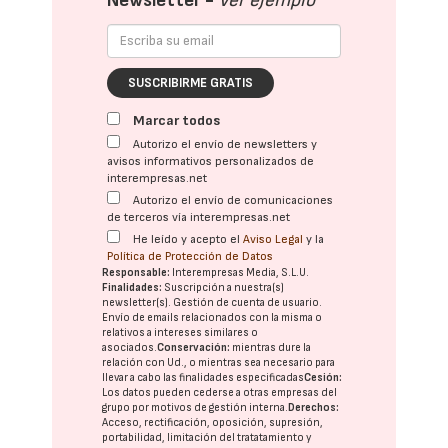
Newsletter -
Ver ejemplo
SUSCRIBIRME GRATIS
Marcar todos
Autorizo el envío de newsletters y
avisos informativos personalizados de
interempresas.net
Autorizo el envío de comunicaciones
de terceros vía interempresas.net
He leído y acepto el
Aviso Legal
y la
Política de Protección de Datos
Responsable:
Interempresas Media, S.L.U.
Finalidades:
Suscripción a nuestra(s)
newsletter(s). Gestión de cuenta de usuario.
Envío de emails relacionados con la misma o
relativos a intereses similares o
asociados.
Conservación:
mientras dure la
relación con Ud., o mientras sea necesario para
llevar a cabo las finalidades especificadas
Cesión:
Los datos pueden cederse a otras
empresas del
grupo
por motivos de gestión interna.
Derechos:
Acceso, rectificación, oposición, supresión,
portabilidad, limitación del tratatamiento y