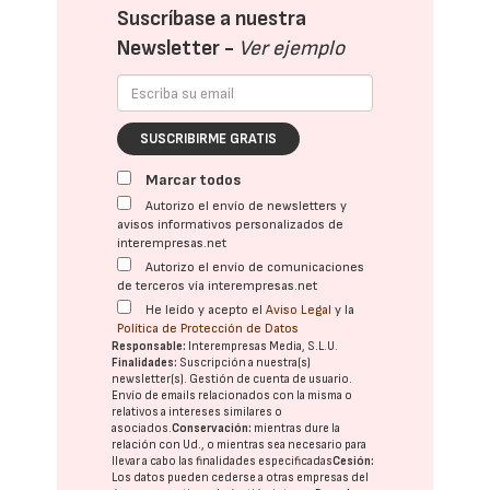
Suscríbase a nuestra
Newsletter -
Ver ejemplo
SUSCRIBIRME GRATIS
Marcar todos
Autorizo el envío de newsletters y
avisos informativos personalizados de
interempresas.net
Autorizo el envío de comunicaciones
de terceros vía interempresas.net
He leído y acepto el
Aviso Legal
y la
Política de Protección de Datos
Responsable:
Interempresas Media, S.L.U.
Finalidades:
Suscripción a nuestra(s)
newsletter(s). Gestión de cuenta de usuario.
Envío de emails relacionados con la misma o
relativos a intereses similares o
asociados.
Conservación:
mientras dure la
relación con Ud., o mientras sea necesario para
llevar a cabo las finalidades especificadas
Cesión:
Los datos pueden cederse a otras
empresas del