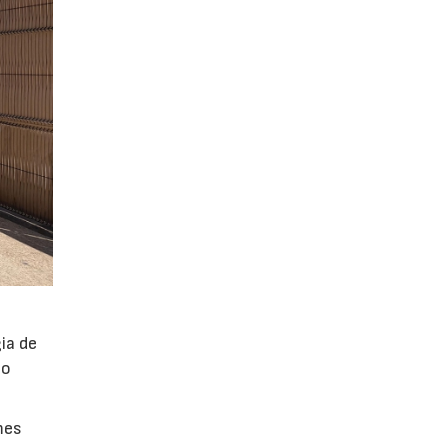
ia de
po
mes