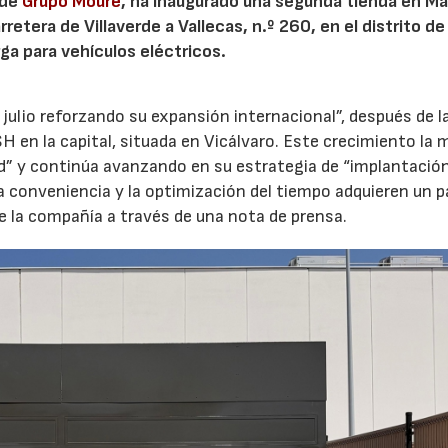
 de
Grupo Moure
, ha inaugurado una segunda tienda en Mad
etera de Villaverde a Vallecas, n.º 260, en el distrito de 
ga para vehículos eléctricos.
 julio reforzando su expansión internacional”, después de l
H en la capital, situada en Vicálvaro. Este crecimiento la 
id” y continúa avanzando en su estrategia de “implantació
la conveniencia y la optimización del tiempo adquieren un p
e la compañía a través de una nota de prensa.