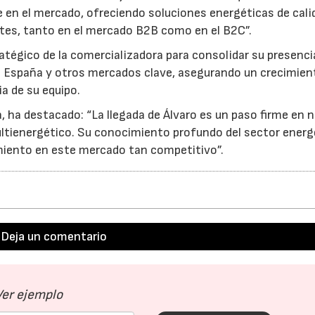
 en el mercado, ofreciendo soluciones energéticas de cali
ntes, tanto en el mercado B2B como en el B2C”.
tégico de la comercializadora para consolidar su presenc
23/07/2026
30/07/2026
n España y otros mercados clave, asegurando un crecimien
ia de su equipo.
 ha destacado: “La llegada de Álvaro es un paso firme en 
ltienergético. Su conocimiento profundo del sector energ
miento en este mercado tan competitivo”.
Deja un comentario
Ver ejemplo