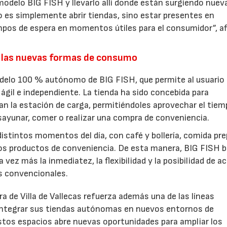
modelo BIG FISH y llevarlo allí donde están surgiendo nuev
 es simplemente abrir tiendas, sino estar presentes en
pos de espera en momentos útiles para el consumidor”, a
.
 las nuevas formas de consumo
odelo 100 % autónomo de BIG FISH, que permite al usuario
ágil e independiente. La tienda ha sido concebida para
an la estación de carga, permitiéndoles aprovechar el tiem
esayunar, comer o realizar una compra de conveniencia.
istintos momentos del día, con café y bollería, comida pre
ros productos de conveniencia. De esta manera, BIG FISH 
vez más la inmediatez, la flexibilidad y la posibilidad de a
os convencionales.
a de Villa de Vallecas refuerza además una de las líneas
 integrar sus tiendas autónomas en nuevos entornos de
stos espacios abre nuevas oportunidades para ampliar los