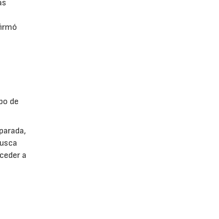
as
firmó
po de
parada,
busca
cceder a