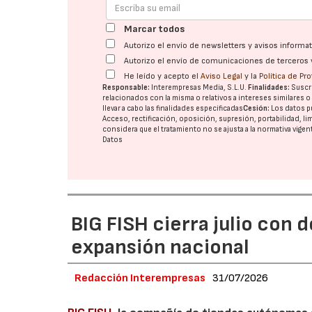
Marcar todos
Autorizo el envío de newsletters y avisos inform
Autorizo el envío de comunicaciones de terceros 
He leído y acepto el
Aviso Legal
y la
Política de Pr
Responsable:
Interempresas Media, S.L.U.
Finalidades:
Suscri
relacionados con la misma o relativos a intereses similares 
llevar a cabo las finalidades especificadas
Cesión:
Los datos p
Acceso, rectificación, oposición, supresión, portabilidad, l
considera que el tratamiento no se ajusta a la normativa vige
Datos
BIG FISH cierra julio con 
expansión nacional
Redacción Interempresas
31/07/2026