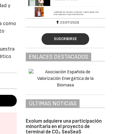
dad y
ia como
23/07/2026
to
SUSCRIBIRSE
nuestra
ético
ENLACES DESTACADOS
ÚLTIMAS NOTICIAS
Exolum adquiere una participación
minoritaria en el proyecto de
terminal de CO₂ SeaSeaS