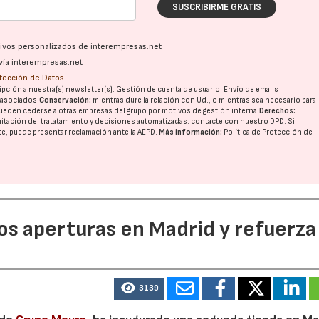
SUSCRIBIRME GRATIS
ativos personalizados de interempresas.net
vía interempresas.net
otección de Datos
pción a nuestra(s) newsletter(s). Gestión de cuenta de usuario. Envío de emails
o asociados.
Conservación:
mientras dure la relación con Ud., o mientras sea necesario para
ueden cederse a otras
empresas del grupo
por motivos de gestión interna.
Derechos:
imitación del tratatamiento y decisiones automatizadas:
contacte con nuestro DPD
. Si
nte, puede presentar reclamación ante la
AEPD
.
Más información:
Política de Protección de
dos aperturas en Madrid y refuerza
3139