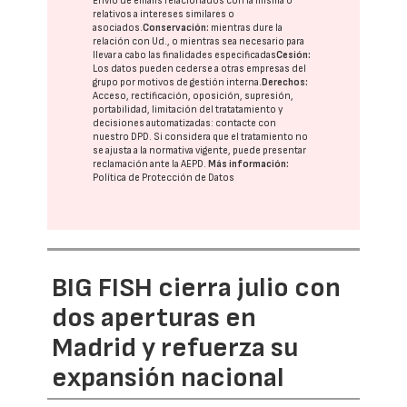
Envío de emails relacionados con la misma o
relativos a intereses similares o
asociados.
Conservación:
mientras dure la
relación con Ud., o mientras sea necesario para
llevar a cabo las finalidades especificadas
Cesión:
Los datos pueden cederse a otras
empresas del
grupo
por motivos de gestión interna.
Derechos:
Acceso, rectificación, oposición, supresión,
portabilidad, limitación del tratatamiento y
decisiones automatizadas:
contacte con
nuestro DPD
. Si considera que el tratamiento no
se ajusta a la normativa vigente, puede presentar
reclamación ante la
AEPD
.
Más información:
Política de Protección de Datos
BIG FISH cierra julio con
dos aperturas en
Madrid y refuerza su
expansión nacional