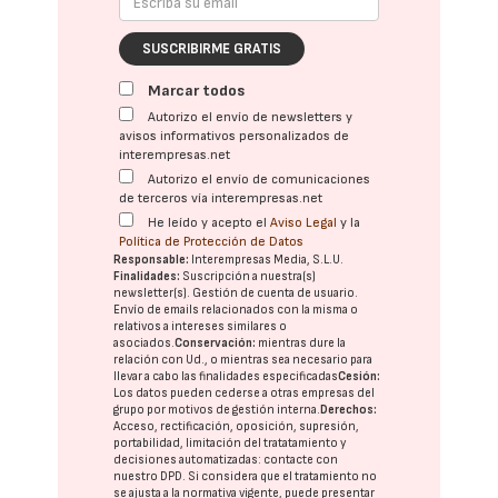
SUSCRIBIRME GRATIS
Marcar todos
Autorizo el envío de newsletters y
avisos informativos personalizados de
interempresas.net
Autorizo el envío de comunicaciones
de terceros vía interempresas.net
He leído y acepto el
Aviso Legal
y la
Política de Protección de Datos
Responsable:
Interempresas Media, S.L.U.
Finalidades:
Suscripción a nuestra(s)
newsletter(s). Gestión de cuenta de usuario.
Envío de emails relacionados con la misma o
relativos a intereses similares o
asociados.
Conservación:
mientras dure la
relación con Ud., o mientras sea necesario para
llevar a cabo las finalidades especificadas
Cesión:
Los datos pueden cederse a otras
empresas del
grupo
por motivos de gestión interna.
Derechos:
Acceso, rectificación, oposición, supresión,
portabilidad, limitación del tratatamiento y
decisiones automatizadas:
contacte con
nuestro DPD
. Si considera que el tratamiento no
se ajusta a la normativa vigente, puede presentar