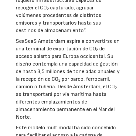
requiere infraestructuras capaces de
recoger el CO
capturado, agrupar
2
volúmenes procedentes de distintos
emisores y transportarlos hasta sus
destinos de almacenamiento”.
SeaSeaS Amsterdam aspira a convertirse en
una terminal de exportación de CO
de
2
acceso abierto para Europa occidental. Su
diseño contempla una capacidad de gestión
de hasta 3,5 millones de toneladas anuales y
la recepción de CO
por barco, ferrocarril,
2
camión o tubería. Desde Ámsterdam, el CO
2
se transportará por vía marítima hasta
diferentes emplazamientos de
almacenamiento permanente en el Mar del
Norte.
Este modelo multimodal ha sido concebido
para facilitar el acceso a la cadena de