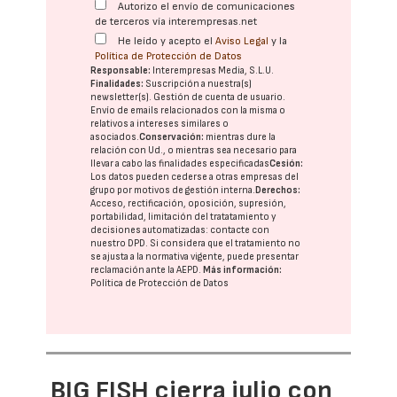
Autorizo el envío de comunicaciones
de terceros vía interempresas.net
He leído y acepto el
Aviso Legal
y la
Política de Protección de Datos
Responsable:
Interempresas Media, S.L.U.
Finalidades:
Suscripción a nuestra(s)
newsletter(s). Gestión de cuenta de usuario.
Envío de emails relacionados con la misma o
relativos a intereses similares o
asociados.
Conservación:
mientras dure la
relación con Ud., o mientras sea necesario para
llevar a cabo las finalidades especificadas
Cesión:
Los datos pueden cederse a otras
empresas del
grupo
por motivos de gestión interna.
Derechos:
Acceso, rectificación, oposición, supresión,
portabilidad, limitación del tratatamiento y
decisiones automatizadas:
contacte con
nuestro DPD
. Si considera que el tratamiento no
se ajusta a la normativa vigente, puede presentar
reclamación ante la
AEPD
.
Más información:
Política de Protección de Datos
BIG FISH cierra julio con