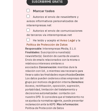
SUSCRIBIRME GRATIS
Marcar todos
Autorizo el envío de newsletters y
avisos informativos personalizados de
interempresas.net
Autorizo el envío de comunicaciones
de terceros vía interempresas.net
He leído y acepto el
Aviso Legal
y la
Política de Protección de Datos
Responsable:
Interempresas Media, S.L.U.
Finalidades:
Suscripción a nuestra(s)
newsletter(s). Gestión de cuenta de usuario.
Envío de emails relacionados con la misma o
relativos a intereses similares o
asociados.
Conservación:
mientras dure la
relación con Ud., o mientras sea necesario para
llevar a cabo las finalidades especificadas
Cesión:
Los datos pueden cederse a otras
empresas del
grupo
por motivos de gestión interna.
Derechos:
Acceso, rectificación, oposición, supresión,
portabilidad, limitación del tratatamiento y
decisiones automatizadas:
contacte con
nuestro DPD
. Si considera que el tratamiento no
se ajusta a la normativa vigente, puede presentar
reclamación ante la
AEPD
.
Más información:
Política de Protección de Datos