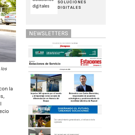
SOLUCIONES
DIGITALES
NEWSLETTERS
 los
con la
s,
l
ecio