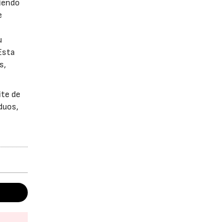
iendo
e
u
Esta
s,
ite de
duos,