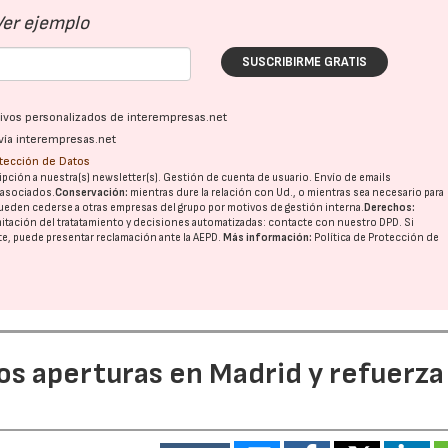
Ver ejemplo
SUSCRIBIRME GRATIS
ativos personalizados de interempresas.net
vía interempresas.net
otección de Datos
pción a nuestra(s) newsletter(s). Gestión de cuenta de usuario. Envío de emails
o asociados.
Conservación:
mientras dure la relación con Ud., o mientras sea necesario para
ueden cederse a otras
empresas del grupo
por motivos de gestión interna.
Derechos:
imitación del tratatamiento y decisiones automatizadas:
contacte con nuestro DPD
. Si
nte, puede presentar reclamación ante la
AEPD
.
Más información:
Política de Protección de
dos aperturas en Madrid y refuerza