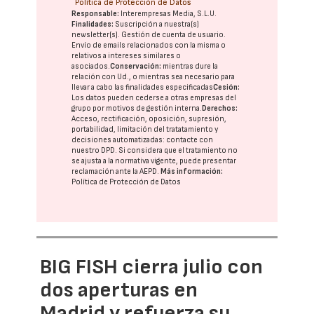
Política de Protección de Datos
Responsable:
Interempresas Media, S.L.U.
Finalidades:
Suscripción a nuestra(s)
newsletter(s). Gestión de cuenta de usuario.
Envío de emails relacionados con la misma o
relativos a intereses similares o
asociados.
Conservación:
mientras dure la
relación con Ud., o mientras sea necesario para
llevar a cabo las finalidades especificadas
Cesión:
Los datos pueden cederse a otras
empresas del
grupo
por motivos de gestión interna.
Derechos:
Acceso, rectificación, oposición, supresión,
portabilidad, limitación del tratatamiento y
decisiones automatizadas:
contacte con
nuestro DPD
. Si considera que el tratamiento no
se ajusta a la normativa vigente, puede presentar
reclamación ante la
AEPD
.
Más información:
Política de Protección de Datos
BIG FISH cierra julio con
dos aperturas en
Madrid y refuerza su