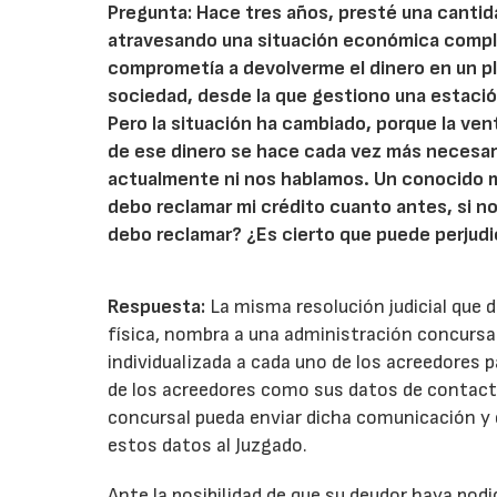
Pregunta: Hace tres años, presté una cantid
atravesando una situación económica compl
comprometía a devolverme el dinero en un pl
sociedad, desde la que gestiono una estació
Pero la situación ha cambiado, porque la ve
de ese dinero se hace cada vez más necesari
actualmente ni nos hablamos. Un conocido m
debo reclamar mi crédito cuanto antes, si no
debo reclamar? ¿Es cierto que puede perjud
Respuesta:
La misma resolución judicial que 
física, nombra a una administración concursa
individualizada a cada uno de los acreedores 
de los acreedores como sus datos de contacto
concursal pueda enviar dicha comunicación y e
estos datos al Juzgado.
Ante la posibilidad de que su deudor haya podi