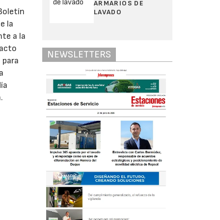
ARMARIOS DE
Boletín
LAVADO
e la
te a la
tacto
NEWSLETTERS
 para
a
ía
.