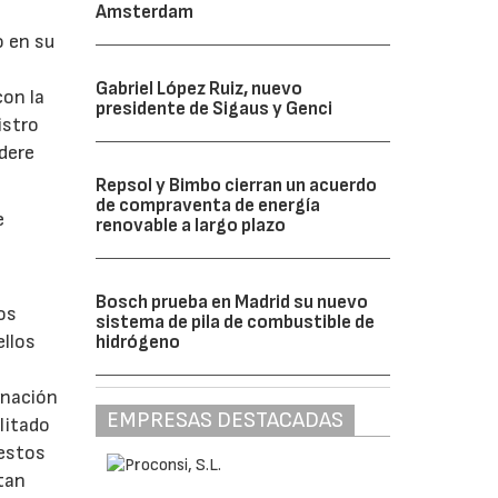
Amsterdam
o en su
Gabriel López Ruiz, nuevo
con la
presidente de Sigaus y Genci
istro
idere
Repsol y Bimbo cierran un acuerdo
de compraventa de energía
e
renovable a largo plazo
Bosch prueba en Madrid su nuevo
os
sistema de pila de combustible de
ellos
hidrógeno
gnación
EMPRESAS DESTACADAS
ilitado
 estos
 tan