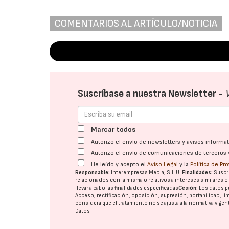
COMENTARIOS AL ARTÍCULO/NOTICIA
Suscríbase a nuestra Newsletter -
Marcar todos
Autorizo el envío de newsletters y avisos inform
Autorizo el envío de comunicaciones de terceros 
He leído y acepto el
Aviso Legal
y la
Política de Pr
Responsable:
Interempresas Media, S.L.U.
Finalidades:
Suscri
relacionados con la misma o relativos a intereses similares 
llevar a cabo las finalidades especificadas
Cesión:
Los datos p
Acceso, rectificación, oposición, supresión, portabilidad, l
considera que el tratamiento no se ajusta a la normativa vige
Datos