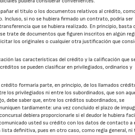
diciales pudiera considerar convenientes.
añar el título o los documentos relativos al crédito, com
 Incluso, si no se hubiera firmado un contrato, podría ser
 transferencia que se hubiera realizado. En principio, basta 
se trate de documentos que figuren inscritos en algún reg
citar los originales o cualquier otra justificación que cons
ción las características del crédito y la calificación que s
réditos se pueden clasificar en privilegiados, ordinarios y
rédito formaría parte, en principio, de los llamados crédit
tre los privilegiados ni entre los subordinados, que son aqu
o, debe saber que, entre los créditos subordinados, se
uniquen tardíamente: una vez concluido el plazo de impu
concursal debiera proporcionarle si el deudor le hubiera fac
a comunicado usted su crédito con los datos de contacto a
 lista definitiva, pues en otro caso, como regla general, ni