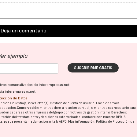
Deja un comentario
Ver ejemplo
SUSCRIBIRME GRATIS
ativos personalizados de interempresas.net
vía interempresas.net
otección de Datos
pción a nuestra(s) newsletter(s). Gestión de cuenta de usuario. Envío de emails
o asociados.
Conservación:
mientras dure la relación con Ud., o mientras sea necesario para
ueden cederse a otras
empresas del grupo
por motivos de gestión interna.
Derechos:
imitación del tratatamiento y decisiones automatizadas:
contacte con nuestro DPD
. Si
nte, puede presentar reclamación ante la
AEPD
.
Más información:
Política de Protección de