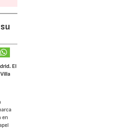
 su
rid. El
Villa
a
marca
n en
apel