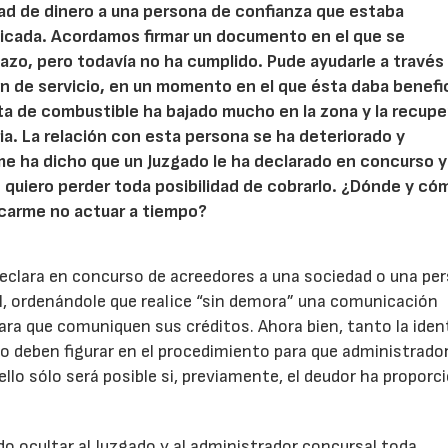
ad de dinero a una persona de confianza que estaba
icada. Acordamos firmar un documento en el que se
azo, pero todavía no ha cumplido. Pude ayudarle a través
n de servicio, en un momento en el que ésta daba benefi
nta de combustible ha bajado mucho en la zona y la recup
a. La relación con esta persona se ha deteriorado y
e ha dicho que un Juzgado le ha declarado en concurso y
 quiero perder toda posibilidad de cobrarlo. ¿Dónde y có
icarme no actuar a tiempo?
declara en concurso de acreedores a una sociedad o una pe
l, ordenándole que realice “sin demora” una comunicación
para que comuniquen sus créditos. Ahora bien, tanto la iden
 deben figurar en el procedimiento para que administrado
llo sólo será posible si, previamente, el deudor ha propor
do ocultar al Juzgado y al administrador concursal toda