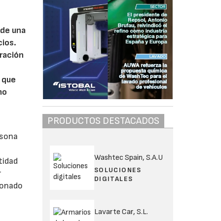
 de una
cios.
eración
 que
mo
PRODUCTOS DESTACADOS
rsona
Washtec Spain, S.A.U
tidad
SOLUCIONES
r
DIGITALES
cionado
Lavarte Car, S.L.