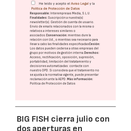
He leído y acepto el
Aviso Legal
y la
Política de Protección de Datos
Responsable:
Interempresas Media, S.L.U.
Finalidades:
Suscripción a nuestra(s)
newsletter(s). Gestión de cuenta de usuario.
Envío de emails relacionados con la misma o
relativos a intereses similares o
asociados.
Conservación:
mientras dure la
relación con Ud., o mientras sea necesario para
llevar a cabo las finalidades especificadas
Cesión:
Los datos pueden cederse a otras
empresas del
grupo
por motivos de gestión interna.
Derechos:
Acceso, rectificación, oposición, supresión,
portabilidad, limitación del tratatamiento y
decisiones automatizadas:
contacte con
nuestro DPD
. Si considera que el tratamiento no
se ajusta a la normativa vigente, puede presentar
reclamación ante la
AEPD
.
Más información:
Política de Protección de Datos
BIG FISH cierra julio con
dos aperturas en