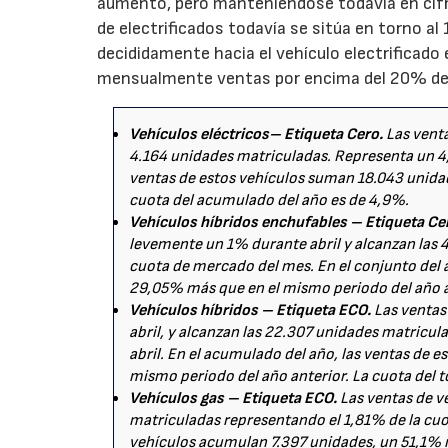
aumento, pero manteniéndose todavía en cifra
de electrificados todavía se sitúa en torno a
decididamente hacia el vehículo electrificado
mensualmente ventas por encima del 20% del
Vehículos eléctricos– Etiqueta Cero.
Las vent
4.164 unidades matriculadas. Representa un 4,
ventas de estos vehículos suman 18.043 unidad
cuota del acumulado del año es de 4,9%.
Vehículos híbridos enchufables – Etiqueta Ce
levemente un 1% durante abril y alcanzan las 
cuota de mercado del mes. En el conjunto del 
29,05% más que en el mismo periodo del año a
Vehículos híbridos – Etiqueta ECO.
Las ventas
abril, y alcanzan las 22.307 unidades matricu
abril. En el acumulado del año, las ventas de
mismo periodo del año anterior. La cuota del t
Vehículos gas – Etiqueta ECO.
Las ventas de v
matriculadas representando el 1,81% de la cuot
vehículos acumulan 7.397 unidades, un 51,1% m