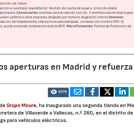
otección de Datos
pción a nuestra(s) newsletter(s). Gestión de cuenta de usuario. Envío de emails
o asociados.
Conservación:
mientras dure la relación con Ud., o mientras sea necesario para
ueden cederse a otras
empresas del grupo
por motivos de gestión interna.
Derechos:
imitación del tratatamiento y decisiones automatizadas:
contacte con nuestro DPD
. Si
nte, puede presentar reclamación ante la
AEPD
.
Más información:
Política de Protección de
dos aperturas en Madrid y refuerza
3079
 de
Grupo Moure
, ha inaugurado una segunda tienda en Mad
etera de Villaverde a Vallecas, n.º 260, en el distrito de 
ga para vehículos eléctricos.