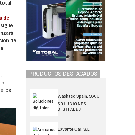
total
a
a de
 sigue
anzará
ción de
la
PRODUCTOS DESTACADOS
,
 el
e los
Washtec Spain, S.A.U
SOLUCIONES
DIGITALES
Lavarte Car, S.L.