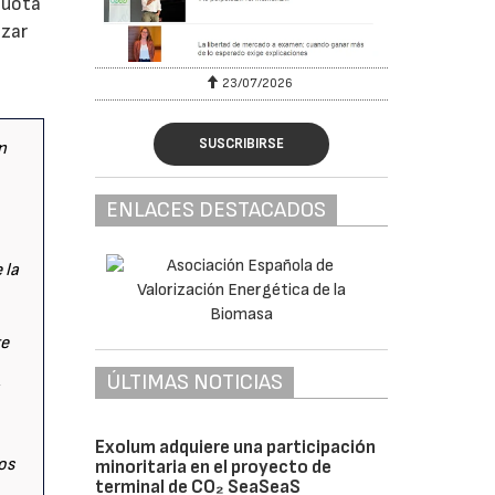
cuota
nzar
23/07/2026
SUSCRIBIRSE
n
ENLACES DESTACADOS
 la
te
ÚLTIMAS NOTICIAS
Exolum adquiere una participación
os
minoritaria en el proyecto de
terminal de CO₂ SeaSeaS