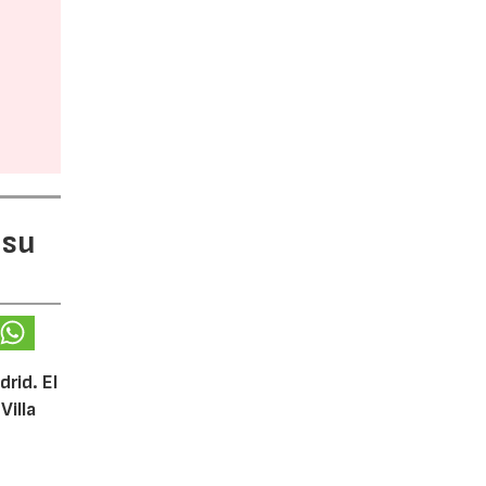
 su
rid. El
Villa