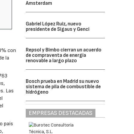
Amsterdam
Gabriel López Ruiz, nuevo
presidente de Sigaus y Genci
Repsol y Bimbo cierran un acuerdo
,3% con
de compraventa de energía
e la
renovable a largo plazo
.763
Bosch prueba en Madrid su nuevo
es,
sistema de pila de combustible de
s. Las
hidrógeno
el
el
EMPRESAS DESTACADAS
o país
o,