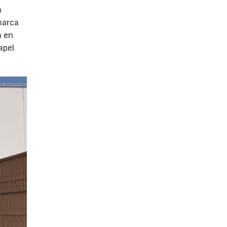
a
marca
n en
apel