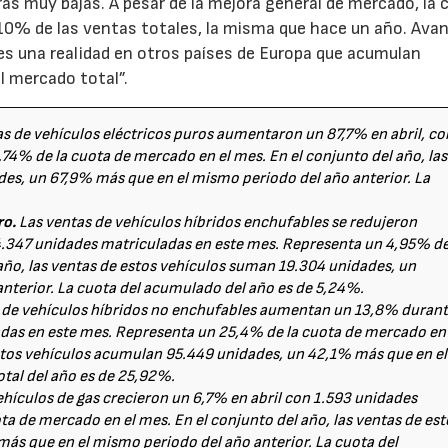
s muy bajas. A pesar de la mejora general de mercado, la 
l 10% de las ventas totales, la misma que hace un año. Ava
 es una realidad en otros países de Europa que acumulan
23/07/2026
30/07/2026
 mercado total”.
as de vehículos eléctricos puros aumentaron un 87,7% en abril, co
74% de la cuota de mercado en el mes. En el conjunto del año, las
es, un 67,9% más que en el mismo periodo del año anterior. La
ro.
Las ventas de vehículos híbridos enchufables se redujeron
4.347 unidades matriculadas en este mes. Representa un 4,95% de
año, las ventas de estos vehículos suman 19.304 unidades, un
nterior. La cuota del acumulado del año es de 5,24%.
 de vehículos híbridos no enchufables aumentan un 13,8% duran
ladas en este mes. Representa un 25,4% de la cuota de mercado en
 estos vehículos acumulan 95.449 unidades, un 42,1% más que en el
otal del año es de 25,92%.
ehículos de gas crecieron un 6,7% en abril con 1.593 unidades
a de mercado en el mes. En el conjunto del año, las ventas de est
ás que en el mismo periodo del año anterior. La cuota del