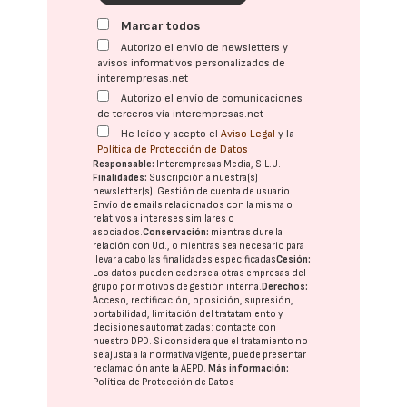
Marcar todos
Autorizo el envío de newsletters y
avisos informativos personalizados de
interempresas.net
Autorizo el envío de comunicaciones
de terceros vía interempresas.net
He leído y acepto el
Aviso Legal
y la
Política de Protección de Datos
Responsable:
Interempresas Media, S.L.U.
Finalidades:
Suscripción a nuestra(s)
newsletter(s). Gestión de cuenta de usuario.
Envío de emails relacionados con la misma o
relativos a intereses similares o
asociados.
Conservación:
mientras dure la
relación con Ud., o mientras sea necesario para
llevar a cabo las finalidades especificadas
Cesión:
Los datos pueden cederse a otras
empresas del
grupo
por motivos de gestión interna.
Derechos:
Acceso, rectificación, oposición, supresión,
portabilidad, limitación del tratatamiento y
decisiones automatizadas:
contacte con
nuestro DPD
. Si considera que el tratamiento no
se ajusta a la normativa vigente, puede presentar
reclamación ante la
AEPD
.
Más información:
Política de Protección de Datos